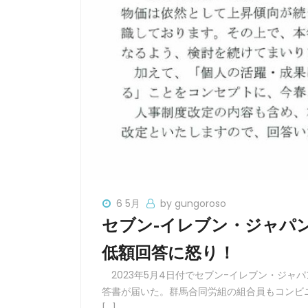
6 5月
by gungoroso
セブン-イレブン・ジャパ
低額回答に怒り！
2023年5月4日付でセブン-イレブン・ジャ
答書が届いた。群馬合同労組の組合員もコンビ