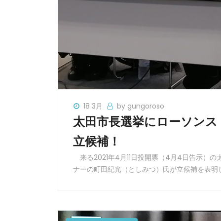
18 3月
by gungoroso
太田市長選挙にローソンス
立候補！
来る2021年4月11日投開票（4月4日告示
ナーの町田紀光（としみつ）氏が立候補を表明し