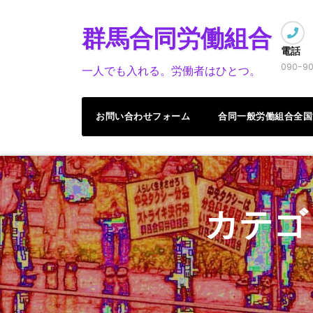
Skip
to
群馬合同労働組合
content
電話
090-90
一人でも入れる。労働者はひとつ。
お問い合わせフォーム
合同一般労働組合全国
カテゴ