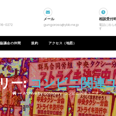
メール
相談受付
16-0272
gungoroso@ybb.ne.jp
電話に出ら
す
協議会の仲間
規約
アクセス（地図）
リー:
コンビニ関連
Archive by category "コンビニ関連ユニオン"