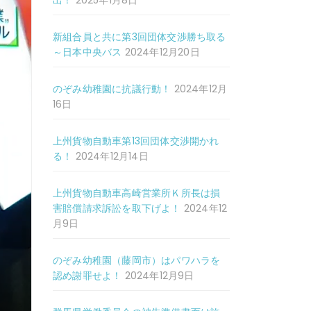
出！
2025年1月8日
新組合員と共に第3回団体交渉勝ち取る
～日本中央バス
2024年12月20日
のぞみ幼稚園に抗議行動！
2024年12月
16日
上州貨物自動車第13回団体交渉開かれ
る！
2024年12月14日
上州貨物自動車高崎営業所Ｋ所長は損
害賠償請求訴訟を取下げよ！
2024年12
月9日
のぞみ幼稚園（藤岡市）はパワハラを
認め謝罪せよ！
2024年12月9日