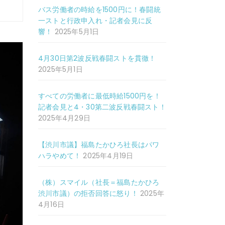
バス労働者の時給を1500円に！春闘統
一ストと行政申入れ・記者会見に反
響！
2025年5月1日
4月30日第2波反戦春闘ストを貫徹！
2025年5月1日
すべての労働者に最低時給1500円を！
記者会見と4・30第二波反戦春闘スト！
2025年4月29日
【渋川市議】福島たかひろ社長はパワ
ハラやめて！
2025年4月19日
（株）スマイル（社長＝福島たかひろ
渋川市議）の拒否回答に怒り！
2025年
4月16日