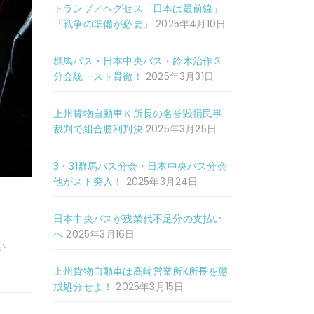
トランプ／ヘグセス「日本は最前線」
「戦争の準備が必要」
2025年4月10日
群馬バス・日本中央バス・鈴木治作３
分会統一スト貫徹！
2025年3月31日
上州貨物自動車Ｋ所長の名誉毀損民事
裁判で組合勝利判決
2025年3月25日
3・31群馬バス分会・日本中央バス分会
他がスト突入！
2025年3月24日
日本中央バスが残業代不足分の支払い
へ
2025年3月16日
小
]
上州貨物自動車は高崎営業所K所長を懲
戒処分せよ！
2025年3月15日