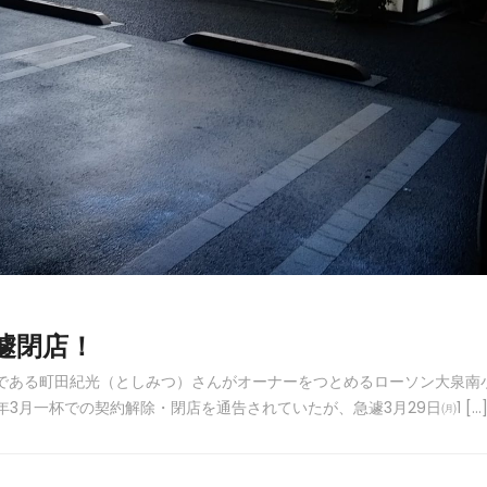
遽閉店！
ある町田紀光（としみつ）さんがオーナーをつとめるローソン大泉南
3月一杯での契約解除・閉店を通告されていたが、急遽3月29日㈪1 […