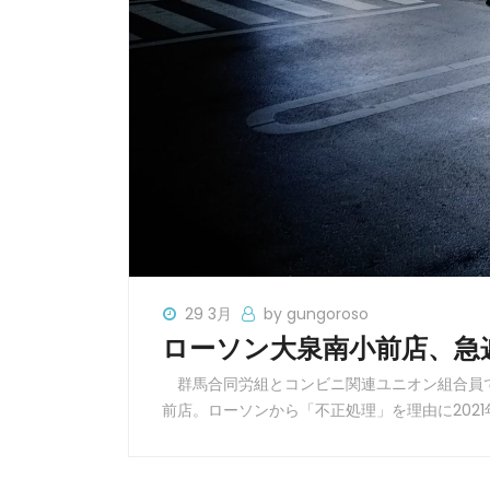
29 3月
by gungoroso
ローソン大泉南小前店、急
群馬合同労組とコンビニ関連ユニオン組合員で
前店。ローソンから「不正処理」を理由に2021年