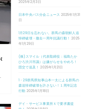
2025年2月3日
日本中央バス分会ニュース
2025年1月31
日
1月29日を忘れない。群馬の森朝鮮人追
悼碑破壊・撤去一周年抗議行動！
2025
年1月29日
(株)スマイル（代表取締役：福島たか
が
ひろ渋川市議）は嫌がらせをやめろ！
団交で追及！
2025年1月21日
ー
1・29群馬県知事山本一太による群馬の
森追悼碑破壊を許さない！１周年記念
行動
2025年1月18日
デイ・サービス事業所Ｘで要求書提