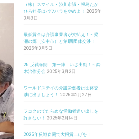
（株）スマイル・渋川市議・福島たか
ひろ社長はパワハラをやめよ！
2025年
3月8日
最低賃金は介護事業者が支払え！～梁
瀬の郷（安中市）と第1回団体交渉！
2025年3月5日
25 反戦春闘 第一陣 いざ出動！～鈴
木治作分会
2025年3月2日
ワールドステイの介護労働者は団体交
渉に出ましょう！
2025年2月27日
フコクのでたらめな労働者追い出しを
許さない！
2025年2月14日
2025年反戦春闘で大幅賃上げを！