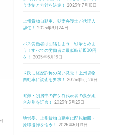
う体制と方針を決定！
2025年7月10日
上州貨物自動車、朝妻弁護士が代理人
辞任！
2025年6月24日
バス労働者は団結しよう！戦争とめよ
う！すべての労働者に最低時給1500円
を！
2025年6月16日
Ｋ氏に経歴詐称の疑い発覚！上州貨物
自動車に調査を要求！
2025年5月26日
避難・別居中の吉ケ谷代表者の妻が組
。
合差別を証言！
2025年5月25日
地労委、上州貨物自動車に配転撤回・
回
原職復帰を命令！
2025年5月13日