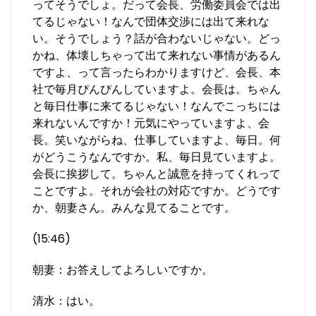
ってそうでしょ。だって会長、労働委員会では出
てるじゃない！なんで団体交渉には出て来れな
い。そうでしょう？話が合わないじゃない。どっ
かね、体壊しちゃって出て来れない事情があるん
ですよ、って言ったらわかりますけど、会長、本
社で毎月ぴんぴんしていますよ。会長は。ちゃん
と毎日仕事に来てるじゃない！なんでこっちには
来れないんですか！元気にやっていますよ、会
長。笑いながらね、仕事していますよ、毎日。何
がどうこうなんですか。私、毎日見ていますよ。
会長に挨拶して。ちゃんと誠意を持ってくれって
ことですよ。それが会社の対応ですか。どうです
か、朝妻さん。みんな見てることです。
(15:46)
朝妻：お答えしてよろしいですか。
清水：はい。