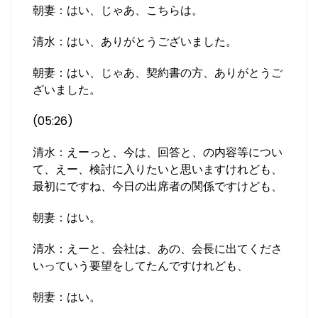
朝妻：はい、じゃあ、こちらは。
清水：はい、ありがとうございました。
朝妻：はい、じゃあ、契約書の方、ありがとうご
ざいました。
(05:26)
清水：えーっと、今は、回答と、の内容等につい
て、えー、検討に入りたいと思いますけれども、
最初にですね、今日の出席者の関係ですけども、
朝妻：はい。
清水：えーと、会社は、あの、会長に出てくださ
いっていう要望をしてたんですけれども、
朝妻：はい。