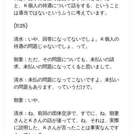
と、Ｋ個人の待遇について話をする、ということ
は適当ではないというふうに考えています。
(11:25)
清水：いや、回答になってないでしょ。Ｋ個人の
待遇の問題じゃないでしょ、って。
朝妻：ただ、その問題についても、未払いの請
求、未払いの問題になってくると思いまして。
清水：未払の問題になってこないですよ。未払い
の問題もあります、っていうだけで。
朝妻：いや、
清水：ね、前回の団体交渉で、すでに、ね、朝妻
さんとＫさんの話が違ってて、ね、それは、実際
に説明した、Ｋさんが言ったことは事実なんです