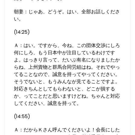
朝妻：じゃあ、どうぞ。はい、全部お話しくださ
い。
(14:25)
Ａ：はい。ですから、今ね、この団体交渉にしろ
何にしろ、もう日本中が注目しているわけです
よ。はっきり言って、だいぶ有名になりましたか
らね、上州貨物と群馬合同労組はね。それでやっ
てることなので、誠意を持ってやってください。
そうでないと、もうみんなが見てることですよ。
対応きちんとしてもらわないと、どこが損する
か、ってことだと思いますけどね。ちゃんと対応
してください、誠意を持って。
(14:55)
Ａ：だからＫさん呼んでくださいよ！会長にした