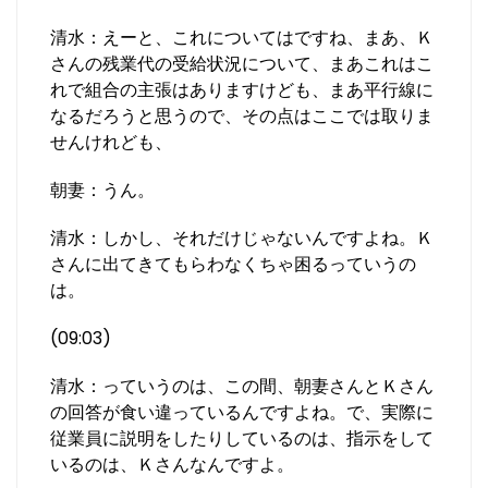
清水：えーと、これについてはですね、まあ、Ｋ
さんの残業代の受給状況について、まあこれはこ
れで組合の主張はありますけども、まあ平行線に
なるだろうと思うので、その点はここでは取りま
せんけれども、
朝妻：うん。
清水：しかし、それだけじゃないんですよね。Ｋ
さんに出てきてもらわなくちゃ困るっていうの
は。
(09:03)
清水：っていうのは、この間、朝妻さんとＫさん
の回答が食い違っているんですよね。で、実際に
従業員に説明をしたりしているのは、指示をして
いるのは、Ｋさんなんですよ。