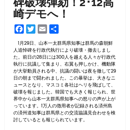
碑破壊弾劾！2･12高
崎デモへ！
F
T
E
共
a
w
m
有
1月29日、山本一太群馬県知事は群馬の森朝鮮
c
itt
ai
人追悼碑を行政代執行により破壊・撤去しまし
e
er
l
た。前日の28日には300人を越える人々が行政代
b
執行に抗議して集まり、右翼も押しかけ、機動隊
が大挙動員される中、抗議の闘いは夜を徹して29
o
日の朝まで闘われました。この暴挙は、大きなニ
o
ュースとなり、マスコミ各社はヘリを飛ばして、
k
破壊を報じました。韓国でも大きく報じられ、世
界中から山本一太群馬県知事への怒りの声が上が
っています。1万人の徴用者が記録される済州島
の済州道知事は群馬県との交流協議見合わせを検
討しているとも報じられています。