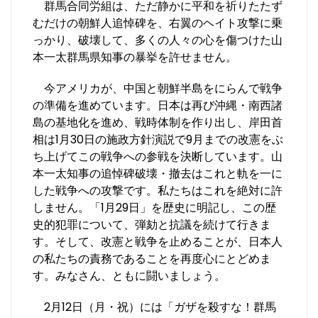
群馬合同労組は、ただ静かに平和を祈りたたず
むだけの朝鮮人追悼碑を、右翼のヘイト攻撃に乗
っかり、破壊して、多くの人々の心を傷つけた山
本一太群馬県知事の暴挙を許せません。
今アメリカが、中国と朝鮮半島をにらんで戦争
の準備を進めています。日本は再び沖縄・南西諸
島の基地化を進め、戦時体制を作り出し、岸田首
相は1月30日の施政方針演説で9月までの改憲をぶ
ち上げてこの戦争への参戦を決断しています。山
本一太知事の追悼碑破壊・撤去はこれと軌を一に
した戦争への攻撃です。私たちはこれを絶対に許
しません。「1月29日」を歴史に明記し、この歴
史的犯罪について、弾劾と抗議を続けて行きま
す。そして、改憲と戦争を止めることが、日本人
の私たちの責務であることを再度心にとどめま
す。みなさん、ともに闘いましょう。
2月12日（月・祝）には「ガザを殺すな！群馬