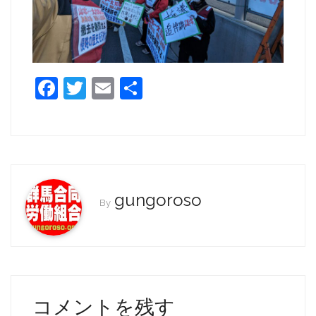
F
T
E
共
a
w
m
有
c
itt
ai
e
er
l
b
o
gungoroso
By
o
k
コメントを残す