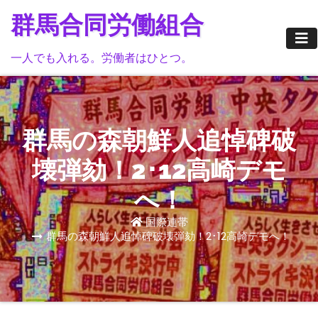
Skip
群馬合同労働組合
to
content
一人でも入れる。労働者はひとつ。
群馬の森朝鮮人追悼碑破
壊弾劾！2･12高崎デモ
へ！
国際連帯
群馬の森朝鮮人追悼碑破壊弾劾！2･12高崎デモへ！