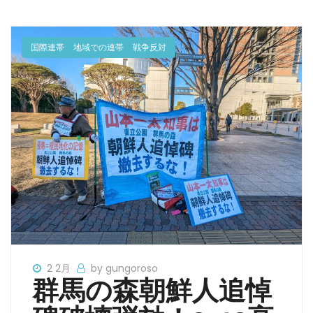
国際連帯
地域での連帯
戦争反対
2 2月
by gungoroso
群馬の森朝鮮人追悼