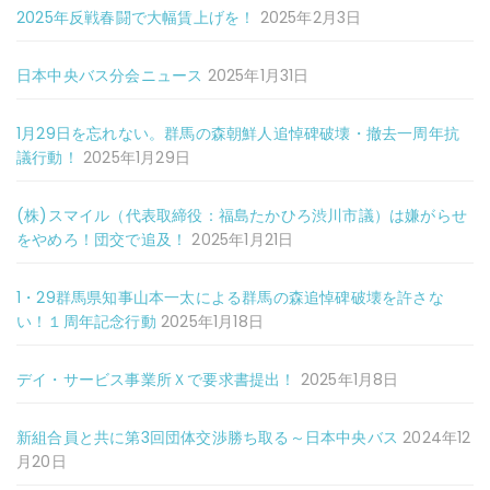
2025年反戦春闘で大幅賃上げを！
2025年2月3日
日本中央バス分会ニュース
2025年1月31日
1月29日を忘れない。群馬の森朝鮮人追悼碑破壊・撤去一周年抗
議行動！
2025年1月29日
(株)スマイル（代表取締役：福島たかひろ渋川市議）は嫌がらせ
をやめろ！団交で追及！
2025年1月21日
1・29群馬県知事山本一太による群馬の森追悼碑破壊を許さな
い！１周年記念行動
2025年1月18日
デイ・サービス事業所Ｘで要求書提出！
2025年1月8日
新組合員と共に第3回団体交渉勝ち取る～日本中央バス
2024年12
月20日