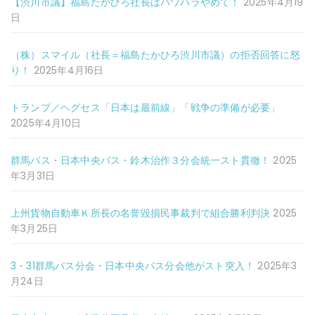
【渋川市議】福島たかひろ社長はパワハラやめて！
2025年4月19
日
（株）スマイル（社長＝福島たかひろ渋川市議）の拒否回答に怒
り！
2025年4月16日
トランプ／ヘグセス「日本は最前線」「戦争の準備が必要」
2025年4月10日
群馬バス・日本中央バス・鈴木治作３分会統一スト貫徹！
2025
年3月31日
上州貨物自動車Ｋ所長の名誉毀損民事裁判で組合勝利判決
2025
年3月25日
3・31群馬バス分会・日本中央バス分会他がスト突入！
2025年3
月24日