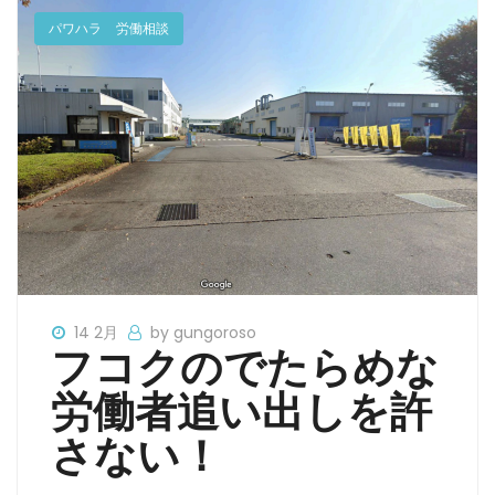
パワハラ
労働相談
14 2月
by gungoroso
フコクのでたらめな
労働者追い出しを許
さない！