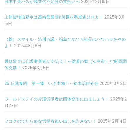
日本中央バスが残業代不足分の支払いへ
2025年3月16日
上州貨物自動車は高崎営業所K所長を懲戒処分せよ！
2025年3月
15日
（株）スマイル・渋川市議・福島たかひろ社長はパワハラをやめ
よ！
2025年3月8日
最低賃金は介護事業者が支払え！～梁瀬の郷（安中市）と第1回団
体交渉！
2025年3月5日
25 反戦春闘 第一陣 いざ出動！～鈴木治作分会
2025年3月2日
ワールドステイの介護労働者は団体交渉に出ましょう！
2025年2
月27日
フコクのでたらめな労働者追い出しを許さない！
2025年2月14日