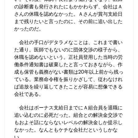
の診断書も発行されたにもかかわらず、会社はＡ
さんの休職を認めなかった。Ａさんが賞与支給日
まで残りたいと言ったのに、その前に追い出した
かったのだ。
会社の手口がデタラメなことは、これまで書い
た通り。医師でもないのに団体交渉の様子から、
休職を認めないという。正社員登用した当時の労
働条件通知書は破棄したと言っておきながら、作
成も保管も義務がない書類は20年以上前から残っ
ている。業務命令権を振りかざして、従わなけれ
ば追放を繰り返してきたことが容易に想像できる
会社である。
会社はボーナス支給日までにＡ組合員を退職に
追い込むのに必死だった。組合との解決金交渉で
もおよそ話にならないレベルの解決金しか提示し
なかった。なんともケチな会社だというしかな
い。