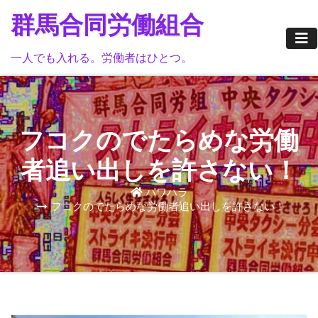
Skip
群馬合同労働組合
to
content
一人でも入れる。労働者はひとつ。
フコクのでたらめな労働
者追い出しを許さない！
パワハラ
フコクのでたらめな労働者追い出しを許さない！