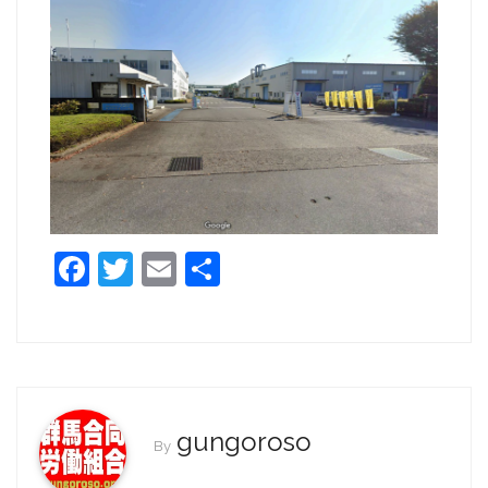
F
T
E
共
a
w
m
有
c
itt
ai
e
er
l
b
o
gungoroso
By
o