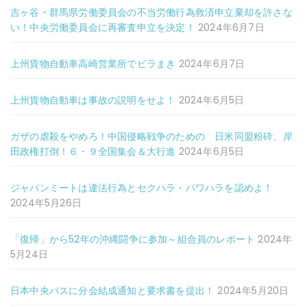
吉ヶ谷・群馬県労働委員会の不当労働行為救済申立棄却を許さな
い！中央労働委員会に再審査申立を決定！
2024年6月7日
上州貨物自動車高崎営業所でビラまき
2024年6月7日
上州貨物自動車は事故の説明をせよ！
2024年6月5日
ガザの虐殺をやめろ！中国侵略戦争のための 日米同盟粉砕、岸
田政権打倒！６・９全国集会＆大行進
2024年6月5日
ジャパンミートは違法行為とセクハラ・パワハラを認めよ！
2024年5月26日
「復帰」から52年の沖縄闘争に参加～組合員のレポート
2024年
5月24日
日本中央バスに分会結成通知と要求書を提出！
2024年5月20日