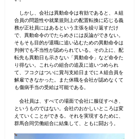
しかし、会社は異動命令は有効であると、Ａ組
合員の問題性や就業規則上の配置転換に応じる義
務が正社員にはあるという主張を繰り返すだけ
で、異動命令のでたらめさには反論ができない。
そもそも目的が退職に追い込むための異動命令は
判例でも不当性が認められている。その上に、配
転先も異動日も示さない「異動命令」など命令た
り得ない。これらの組合の追及に追いつめられ
て、フコクはついに賞与支給日までにＡ組合員を
解雇できなかった。また休職を会社が認めなくて
も傷病手当の受給は可能である。
会社員は、すべての場面で会社に服従すべき、
というものではない。会社のおかしいところは変
えていくことができる。それを実現するために、
群馬合同労働組合に結集して、ともに闘おう。