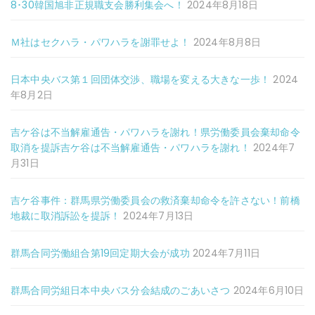
8･30韓国旭非正規職支会勝利集会へ！
2024年8月18日
Ｍ社はセクハラ・パワハラを謝罪せよ！
2024年8月8日
日本中央バス第１回団体交渉、職場を変える大きな一歩！
2024
年8月2日
吉ケ谷は不当解雇通告・パワハラを謝れ！県労働委員会棄却命令
取消を提訴吉ケ谷は不当解雇通告・パワハラを謝れ！
2024年7
月31日
吉ケ谷事件：群馬県労働委員会の救済棄却命令を許さない！前橋
地裁に取消訴訟を提訴！
2024年7月13日
群馬合同労働組合第19回定期大会が成功
2024年7月11日
群馬合同労組日本中央バス分会結成のごあいさつ
2024年6月10日