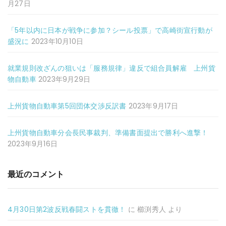
月27日
「5年以内に日本が戦争に参加？シール投票」で高崎街宣行動が
盛況に
2023年10月10日
就業規則改ざんの狙いは「服務規律」違反で組合員解雇 上州貨
物自動車
2023年9月29日
上州貨物自動車第5回団体交渉反訳書
2023年9月17日
上州貨物自動車分会長民事裁判、準備書面提出で勝利へ進撃！
2023年9月16日
最近のコメント
4月30日第2波反戦春闘ストを貫徹！
に
櫛渕秀人
より