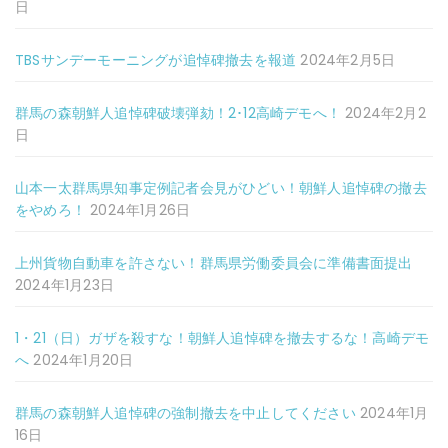
日
TBSサンデーモーニングが追悼碑撤去を報道
2024年2月5日
群馬の森朝鮮人追悼碑破壊弾劾！2･12高崎デモへ！
2024年2月2
日
山本一太群馬県知事定例記者会見がひどい！朝鮮人追悼碑の撤去
をやめろ！
2024年1月26日
上州貨物自動車を許さない！群馬県労働委員会に準備書面提出
2024年1月23日
1・21（日）ガザを殺すな！朝鮮人追悼碑を撤去するな！高崎デモ
へ
2024年1月20日
群馬の森朝鮮人追悼碑の強制撤去を中止してください
2024年1月
16日