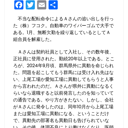
F
T
E
共
a
w
m
有
不当な配転命令によるＡさんの追い出しを行っ
c
itt
ai
た（株）フコク。自動車のワイパーゴムで大手で
e
er
l
ある。1月、無断欠勤を繰り返しているとしてＡ
b
組合員を解雇した。
o
Ａさんは契約社員として入社し、その数年後、
o
正社員に登用された。勤続20年以上である。とこ
ろが、2024年9月頃、群馬県外に異動を命じられ
k
た。問題を起こしてもう群馬には受け入れ先はな
い、上尾工場か愛知工場に異動してもらうと人事
から言われたのだ。Ａさんが県外に異動になるく
らいなら退職すると以前発言したのを知っていて
の通告である。やり方がきたない。しかし、会社
がＡさんに発令したのは、同年10月から上尾工場
または愛知工場に異動になる、ということだけ
で、異動先の部署名も異動日も告げられていな
い。その後、体調不良により働けなくなり、医師