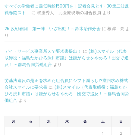
すべての労働者に最低時給1500円を！記者会見と4・30第二波反
戦春闘スト！
に
櫛淵秀人 元医療現場の組合役員
より
25 反戦春闘 第一陣 いざ出動！～鈴木治作分会
に
根岸 亮
よ
り
デイ・サービス事業所Ｘで要求書提出！
に
(株)スマイル（代表
取締役：福島たかひろ渋川市議）は嫌がらせをやめろ！団交で追
及！ ~ 群馬合同労働組合
より
労基法違反の是正を求めた組合員にシフト減らし!?撤回求め株式
会社スマイルに要求書
に
(株)スマイル（代表取締役：福島たか
ひろ渋川市議）は嫌がらせをやめろ！団交で追及！ ~ 群馬合同労
働組合
より
月
火
水
木
金
土
日
1
2