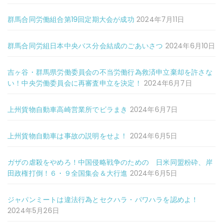
群馬合同労働組合第19回定期大会が成功
2024年7月11日
群馬合同労組日本中央バス分会結成のごあいさつ
2024年6月10日
吉ヶ谷・群馬県労働委員会の不当労働行為救済申立棄却を許さな
い！中央労働委員会に再審査申立を決定！
2024年6月7日
上州貨物自動車高崎営業所でビラまき
2024年6月7日
上州貨物自動車は事故の説明をせよ！
2024年6月5日
ガザの虐殺をやめろ！中国侵略戦争のための 日米同盟粉砕、岸
田政権打倒！６・９全国集会＆大行進
2024年6月5日
ジャパンミートは違法行為とセクハラ・パワハラを認めよ！
2024年5月26日