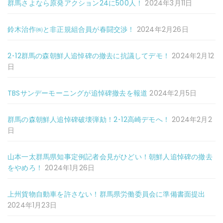
群馬さよなら原発アクション24に500人！
2024年3月11日
鈴木治作㈱と非正規組合員が春闘交渉！
2024年2月26日
2･12群馬の森朝鮮人追悼碑の撤去に抗議してデモ！
2024年2月12
日
TBSサンデーモーニングが追悼碑撤去を報道
2024年2月5日
群馬の森朝鮮人追悼碑破壊弾劾！2･12高崎デモへ！
2024年2月2
日
山本一太群馬県知事定例記者会見がひどい！朝鮮人追悼碑の撤去
をやめろ！
2024年1月26日
上州貨物自動車を許さない！群馬県労働委員会に準備書面提出
2024年1月23日