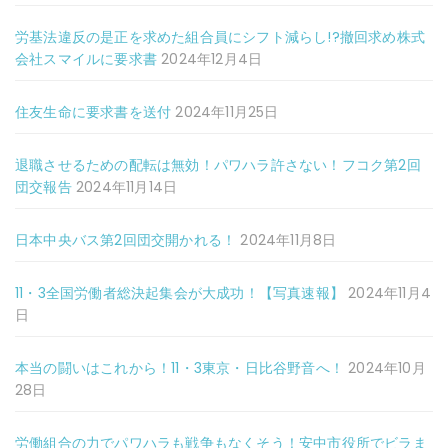
労基法違反の是正を求めた組合員にシフト減らし!?撤回求め株式
会社スマイルに要求書
2024年12月4日
住友生命に要求書を送付
2024年11月25日
退職させるための配転は無効！パワハラ許さない！フコク第2回
団交報告
2024年11月14日
日本中央バス第2回団交開かれる！
2024年11月8日
11・3全国労働者総決起集会が大成功！【写真速報】
2024年11月4
日
本当の闘いはこれから！11・3東京・日比谷野音へ！
2024年10月
28日
労働組合の力でパワハラも戦争もなくそう！安中市役所でビラま