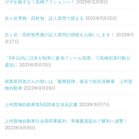
ガザを殺すな！高崎アクションへ！
2023年12月10日
吉ヶ谷専務・田村智、証人尋問で固まる
2023年11月30日
吉ヶ谷・田村智専務の証人尋問の傍聴をお願いします！
2023年11
月27日
「5年以内に日本が戦争に参加？シール投票」で高崎街宣行動が
盛況に
2023年10月10日
就業規則改ざんの狙いは「服務規律」違反で組合員解雇 上州貨
物自動車
2023年9月29日
上州貨物自動車第5回団体交渉反訳書
2023年9月17日
上州貨物自動車分会長民事裁判、準備書面提出で勝利へ進撃！
2023年9月16日