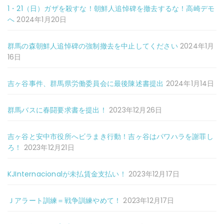
1・21（日）ガザを殺すな！朝鮮人追悼碑を撤去するな！高崎デモ
へ
2024年1月20日
群馬の森朝鮮人追悼碑の強制撤去を中止してください
2024年1月
16日
吉ヶ谷事件、群馬県労働委員会に最後陳述書提出
2024年1月14日
群馬バスに春闘要求書を提出！
2023年12月26日
吉ヶ谷と安中市役所へビラまき行動！吉ヶ谷はパワハラを謝罪し
ろ！
2023年12月21日
KJInternacionalが未払賃金支払い！
2023年12月17日
Ｊアラート訓練＝戦争訓練やめて！
2023年12月17日