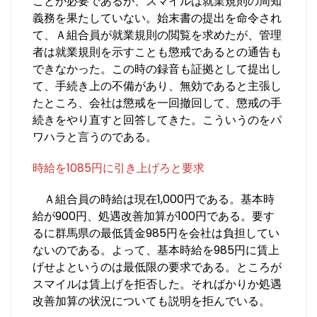
ことが必要であるが、スマイルは就業規則の周知
義務を果たしていない。始末書の提出を命令され
て、Ａ組合員が就業規則の閲覧を求めたが、管理
者は就業規則を示すことも懲戒であるとの通告も
できなかった。この時の録音も証拠として提出し
て、手続き上の不備があり、無効であると主張し
たところ、会社は懲戒を一回撤回して、懲戒の手
続きをやり直すと回答してきた。こういうのをパ
ワハラと言うのである。
時給を1085円に引き上げろと要求
Ａ組合員の時給は現在1,000円である。基本時
給が900円、処遇改善加算が100円である。要す
るに群馬県の最低賃金985円を会社は負担してい
ないのである。よって、基本時給を985円に賃上
げせよというのは最低限の要求である。ところが
スマイルは賃上げを拒否した。そればかりか処遇
改善加算の状況についても説明を拒んでいる。