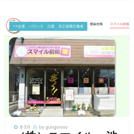
××企業
パワハラ
介護
非正規職労働者
8 3月
by gungoroso