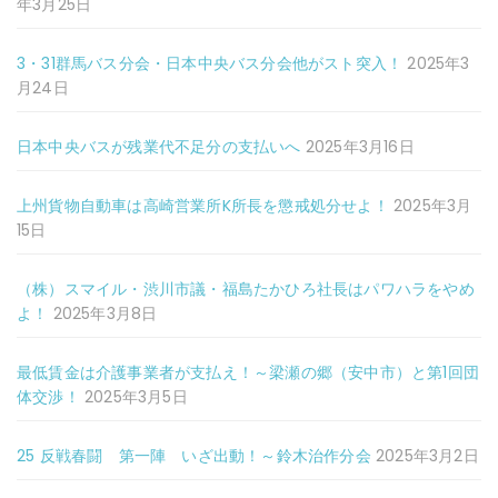
年3月25日
3・31群馬バス分会・日本中央バス分会他がスト突入！
2025年3
月24日
日本中央バスが残業代不足分の支払いへ
2025年3月16日
上州貨物自動車は高崎営業所K所長を懲戒処分せよ！
2025年3月
15日
（株）スマイル・渋川市議・福島たかひろ社長はパワハラをやめ
よ！
2025年3月8日
最低賃金は介護事業者が支払え！～梁瀬の郷（安中市）と第1回団
体交渉！
2025年3月5日
25 反戦春闘 第一陣 いざ出動！～鈴木治作分会
2025年3月2日