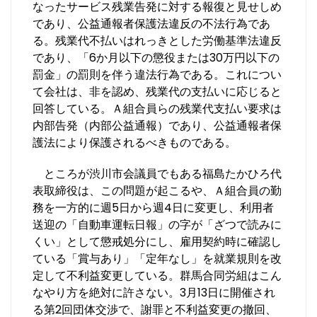
なったサービス残業告発に対する報復と見せしめ
であり、公益通報者保護法違反の不法行為であ
る。残業代不払いはれっきとした労働基準法違反
であり、「6か月以下の懲役または30万円以下の
罰金」の罰則を伴う違法行為である。これについ
て会社は、非を認め、残業代の支払いに応じると
回答している。Ａ組合員らの残業代支払い要求は
内部告発（内部公益通報）であり、公益通報者保
護法により保護されるべきものである。
ところが渋川市会議員でもある福島たかひろ代
表取締役は、この問題が起こるや、Ａ組合員の勤
務を一方的に週5日から週4日に変更し、利用者
送迎の「自動車運転日報」の字が「ざつで読みに
くい」として懲戒処分にし、雇用契約時に確認し
ている「賞与あり」「定年なし」を就業規則を改
定して不利益変更している。群馬合同労組はこん
なやり方を絶対に許さない。3月13日に開催され
る第2回団体交渉で、謝罪と不利益変更の撤回、