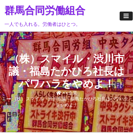
Skip
群馬合同労働組合
to
content
一人でも入れる。労働者はひとつ。
（株）スマイル・渋川市
議・福島たかひろ社長は
パワハラをやめよ！
××企業
（株）スマイル・渋川市議・福島たかひろ社長はパワハラ
をやめよ！