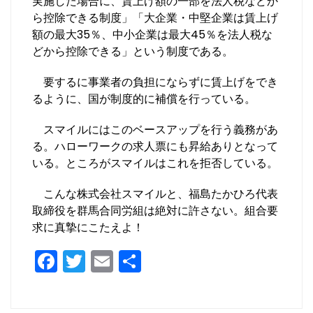
実施した場合に、賃上げ額の一部を法人税などか
ら控除できる制度」「大企業・中堅企業は賃上げ
額の最大35％、中小企業は最大45％を法人税な
どから控除できる」という制度である。
要するに事業者の負担にならずに賃上げをでき
るように、国が制度的に補償を行っている。
スマイルにはこのベースアップを行う義務があ
る。ハローワークの求人票にも昇給ありとなって
いる。ところがスマイルはこれを拒否している。
こんな株式会社スマイルと、福島たかひろ代表
取締役を群馬合同労組は絶対に許さない。組合要
求に真摯にこたえよ！
F
T
E
共
a
w
m
有
c
itt
ai