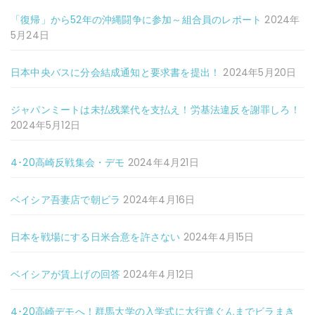
「復帰」から52年の沖縄闘争に参加～組合員のレポート
2024年
5月24日
日本中央バスに分会結成通知と要求書を提出！
2024年5月20日
ジャパンミートは未払残業代を支払え！労基法違反を謝罪しろ！
2024年5月12日
4･20高崎反戦集会・デモ
2024年4月21日
ベイシア吾妻店で朝ビラ
2024年4月16日
日本を戦場にする日米合意を許さない
2024年4月15日
ベイシアが賃上げの回答
2024年4月12日
4･20高崎デモへ！群馬大学の入学式に大行進ぐんまでビラまき