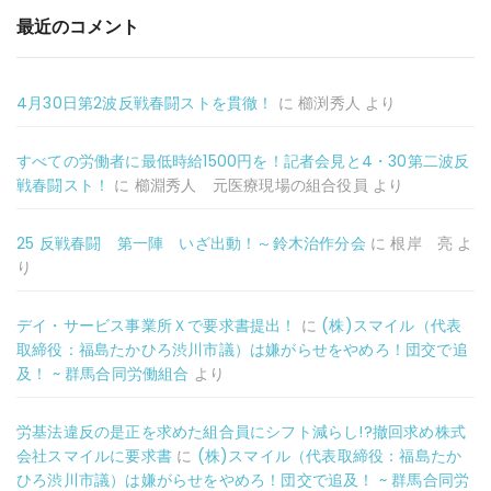
最近のコメント
4月30日第2波反戦春闘ストを貫徹！
に
櫛渕秀人
より
すべての労働者に最低時給1500円を！記者会見と4・30第二波反
戦春闘スト！
に
櫛淵秀人 元医療現場の組合役員
より
25 反戦春闘 第一陣 いざ出動！～鈴木治作分会
に
根岸 亮
よ
り
デイ・サービス事業所Ｘで要求書提出！
に
(株)スマイル（代表
取締役：福島たかひろ渋川市議）は嫌がらせをやめろ！団交で追
及！ ~ 群馬合同労働組合
より
労基法違反の是正を求めた組合員にシフト減らし!?撤回求め株式
会社スマイルに要求書
に
(株)スマイル（代表取締役：福島たか
ひろ渋川市議）は嫌がらせをやめろ！団交で追及！ ~ 群馬合同労