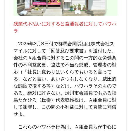
残業代不払いに対する公益通報者に対してパワハ
ラ
2025年3月8日付で群馬合同労組は株式会社ス
マイルに対して「回答及び要求書」を送付した。
会社のＡ組合員に対するこの間の一方的な労働条
件の不利益変更、違法で不当な懲戒、管理者の対
応（「社長は変わりはいくらでもいると言って
る」などと言い、あいさつもしなくなり、威圧的
な態度で接する等）などは、パワハラそのもので
ある。絶対に許さない。渋川市会議員でもある福
島たかひろ（丘泰）代表取締役は、Ａ組合員に対
して謝罪し、この間の不利益に対して真摯に補償
せよ。
これらのパワハラ行為は、Ａ組合員らが中心に