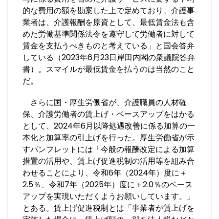
的な費用の額を勘案した上で定めており、介護事
業者は、介護報酬を原資として、最低賃金法も含
めた労働基準関係法令を遵守して労働者に対して
賃金を支払うべきものと考えている」と国会答弁
している（2023年6月23日岸田内閣の衆議院答弁
書）。スマイルが最低賃金を払うのは当然のこと
だ。
さらに国・厚生労働省が、介護職員の人材確
保、介護労働者の賃上げ・ベースアップをはかる
として、2024年6月以降処遇改善に係る加算の一
本化と加算率の引上げを行った。厚生労働省が示
すパンフレットには「今般の報酬改定による加算
措置の活用や、賃上げ促進税制の活用等を組み合
わせることにより、令和6年（2024年）度に＋
2.5％、令和7年（2025年）度に＋2.0％のベース
アップを実現いただくようお願いしています。」
とある。賃上げ促進税制とは「事業者が賃上げを