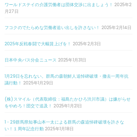
ワールドステイの介護労働者は団体交渉に出ましょう！
2025年2
月27日
フコクのでたらめな労働者追い出しを許さない！
2025年2月14日
2025年反戦春闘で大幅賃上げを！
2025年2月3日
日本中央バス分会ニュース
2025年1月31日
1月29日を忘れない。群馬の森朝鮮人追悼碑破壊・撤去一周年抗
議行動！
2025年1月29日
(株)スマイル（代表取締役：福島たかひろ渋川市議）は嫌がらせ
をやめろ！団交で追及！
2025年1月21日
1・29群馬県知事山本一太による群馬の森追悼碑破壊を許さな
い！１周年記念行動
2025年1月18日