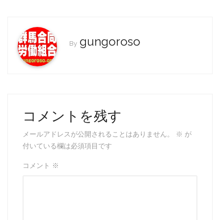
e
er
l
b
o
gungoroso
By
o
k
コメントを残す
メールアドレスが公開されることはありません。
※
が
付いている欄は必須項目です
コメント
※