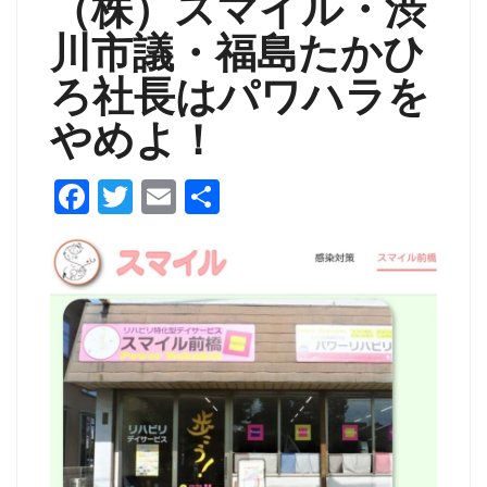
（株）スマイル・渋
川市議・福島たかひ
ろ社長はパワハラを
やめよ！
F
T
E
共
a
w
m
有
c
itt
ai
e
er
l
b
o
o
k