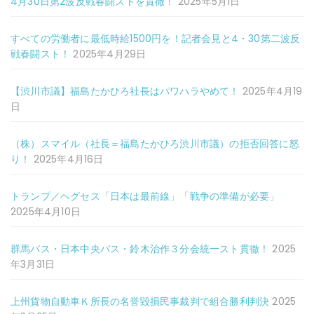
4月30日第2波反戦春闘ストを貫徹！
2025年5月1日
すべての労働者に最低時給1500円を！記者会見と4・30第二波反
戦春闘スト！
2025年4月29日
【渋川市議】福島たかひろ社長はパワハラやめて！
2025年4月19
日
（株）スマイル（社長＝福島たかひろ渋川市議）の拒否回答に怒
り！
2025年4月16日
トランプ／ヘグセス「日本は最前線」「戦争の準備が必要」
2025年4月10日
群馬バス・日本中央バス・鈴木治作３分会統一スト貫徹！
2025
年3月31日
上州貨物自動車Ｋ所長の名誉毀損民事裁判で組合勝利判決
2025