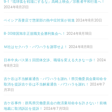
9･1『琉球弧を戦場にするな』高崎上映会／宗教者平和行進へ！
2024年8月21日
ベイシア吾妻店で惣菜部の熱中症対策が前進
2024年8月20日
8･30韓国旭非正規職支会勝利集会へ！
2024年8月18日
Ｍ社はセクハラ・パワハラを謝罪せよ！
2024年8月8日
日本中央バス第１回団体交渉、職場を変える大きな一歩！
2024
年8月2日
吉ケ谷は不当解雇通告・パワハラを謝れ！県労働委員会棄却命令
取消を提訴吉ケ谷は不当解雇通告・パワハラを謝れ！
2024年7
月31日
吉ケ谷事件：群馬県労働委員会の救済棄却命令を許さない！前橋
地裁に取消訴訟を提訴！
2024年7月13日