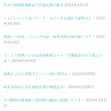
3･31三里塚現地集会での組合員の発言
2024年4月2日
ジャパンミートはパワハラ・セクハラを認めて謝罪せよ！
2024
年3月26日
群馬バス分会・ベイシア分会・鈴木治作分会が統一スト！
2024
年3月16日
３・１５群馬バス分会反戦春闘ストへ！労働組合の力で賃上げ
を！
2024年3月13日
群馬さよなら原発アクション24に500人！
2024年3月11日
鈴木治作㈱と非正規組合員が春闘交渉！
2024年2月26日
2･12群馬の森朝鮮人追悼碑の撤去に抗議してデモ！
2024年2月12
日