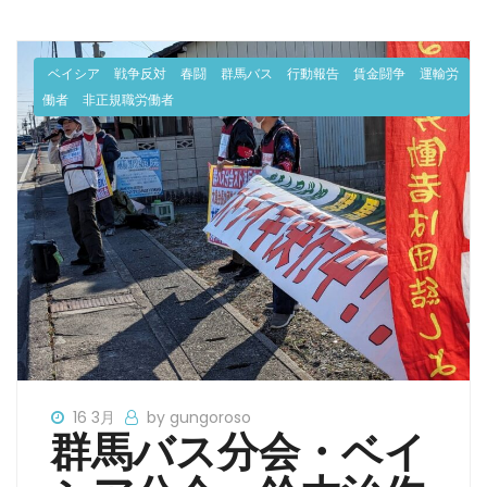
ベイシア
戦争反対
春闘
群馬バス
行動報告
賃金闘争
運輸労
働者
非正規職労働者
16 3月
by gungoroso
群馬バス分会・ベイ