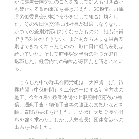
かに群馬合同労組のことを指して加入も付き合い
も禁止する誓約事項を書き加えた。2019年に群馬
県労働委員会が救済命令を出して組合は勝利し
た。その後団体交渉には社長が出席しなくなり、
かつての差別対応はなくなったものの、誰も納得
できる対応ができない。またあからさまな組合差
別はできなくなったものの、影に日に組合差別は
続いていた。そして昨年突然当時の社長が退任・
退職した。経営内での確執が原因だと噂されてい
る。
こうした中で群馬合同労組は、大幅賃上げ、待
機時間（中休時間）を二分の一にする計算方法の
是正、今年4月の残業時間の上限規制適応後の補
償、通勤手当・物価手当等の適正な支払いなどを
軸に春闘の要求を出した。この際に大島会長の出
席を強く求めた。しかし大島会長は団体交渉への
出席を拒否した。