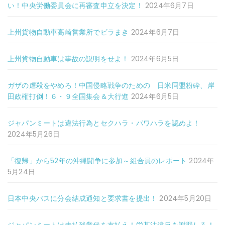
い！中央労働委員会に再審査申立を決定！
2024年6月7日
上州貨物自動車高崎営業所でビラまき
2024年6月7日
上州貨物自動車は事故の説明をせよ！
2024年6月5日
ガザの虐殺をやめろ！中国侵略戦争のための 日米同盟粉砕、岸
田政権打倒！６・９全国集会＆大行進
2024年6月5日
ジャパンミートは違法行為とセクハラ・パワハラを認めよ！
2024年5月26日
「復帰」から52年の沖縄闘争に参加～組合員のレポート
2024年
5月24日
日本中央バスに分会結成通知と要求書を提出！
2024年5月20日