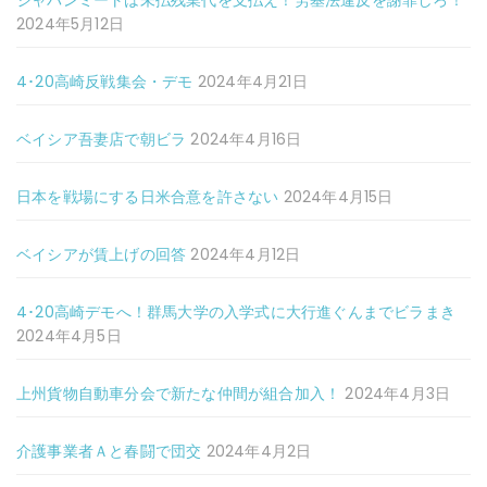
ジャパンミートは未払残業代を支払え！労基法違反を謝罪しろ！
2024年5月12日
4･20高崎反戦集会・デモ
2024年4月21日
ベイシア吾妻店で朝ビラ
2024年4月16日
日本を戦場にする日米合意を許さない
2024年4月15日
ベイシアが賃上げの回答
2024年4月12日
4･20高崎デモへ！群馬大学の入学式に大行進ぐんまでビラまき
2024年4月5日
上州貨物自動車分会で新たな仲間が組合加入！
2024年4月3日
介護事業者Ａと春闘で団交
2024年4月2日