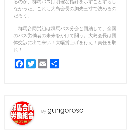
るのか、群馬バスは明確な指針を示すことすらし
なかった。これも大島会長の胸先三寸で決めるの
だろう。
群馬合同労組は群馬バス分会と団結して、全国
のバス労働者の未来をかけて闘う。大島会長は団
体交渉に出て来い！大幅賃上げを行え！責任を取
れ！
F
T
E
共
a
w
m
有
c
itt
ai
e
er
l
b
o
gungoroso
By
o
k