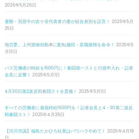
2025年5月26日
避難・別居中の吉ケ谷代表者の妻が組合差別を証言！
2025年5月
25日
地労委、上州貨物自動車に配転撤回・原職復帰を命令！
2025年5
月13日
バス労働者の時給を1500円に！春闘統一ストと行政申入れ・記者
会見に反響！
2025年5月1日
4月30日第2波反戦春闘ストを貫徹！
2025年5月1日
すべての労働者に最低時給1500円を！記者会見と4・30第二波反
戦春闘スト！
2025年4月29日
【渋川市議】福島たかひろ社長はパワハラやめて！
2025年4月19
日