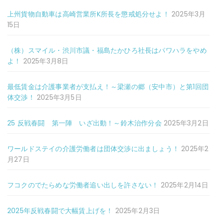
上州貨物自動車は高崎営業所K所長を懲戒処分せよ！
2025年3月
15日
（株）スマイル・渋川市議・福島たかひろ社長はパワハラをやめ
よ！
2025年3月8日
最低賃金は介護事業者が支払え！～梁瀬の郷（安中市）と第1回団
体交渉！
2025年3月5日
25 反戦春闘 第一陣 いざ出動！～鈴木治作分会
2025年3月2日
ワールドステイの介護労働者は団体交渉に出ましょう！
2025年2
月27日
フコクのでたらめな労働者追い出しを許さない！
2025年2月14日
2025年反戦春闘で大幅賃上げを！
2025年2月3日