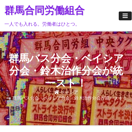
Skip
群馬合同労働組合
to
content
一人でも入れる。労働者はひとつ。
群馬バス分会・ベイシア
分会・鈴木治作分会が統
一スト！
ベイシア
群馬バス分会・ベイシア分会・鈴木治作分会が統一スト！