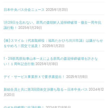
日本中央バス分会ニュース
2025年1月31日
1月29日を忘れない。群馬の森朝鮮人追悼碑破壊・撤去一周年抗
議行動！
2025年1月29日
(株)スマイル（代表取締役：福島たかひろ渋川市議）は嫌がらせ
をやめろ！団交で追及！
2025年1月21日
1・29群馬県知事山本一太による群馬の森追悼碑破壊を許さな
い！１周年記念行動
2025年1月18日
デイ・サービス事業所Ｘで要求書提出！
2025年1月8日
新組合員と共に第3回団体交渉勝ち取る～日本中央バス
2024年12
月20日
のぞみ幼稚園に抗議行動！
2024年12月16日