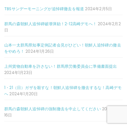
TBSサンデーモーニングが追悼碑撤去を報道
2024年2月5日
群馬の森朝鮮人追悼碑破壊弾劾！2･12高崎デモへ！
2024年2月2
日
山本一太群馬県知事定例記者会見がひどい！朝鮮人追悼碑の撤去
をやめろ！
2024年1月26日
上州貨物自動車を許さない！群馬県労働委員会に準備書面提出
2024年1月23日
1・21（日）ガザを殺すな！朝鮮人追悼碑を撤去するな！高崎デモ
へ
2024年1月20日
群馬の森朝鮮人追悼碑の強制撤去を中止してください
2024年1月
16日