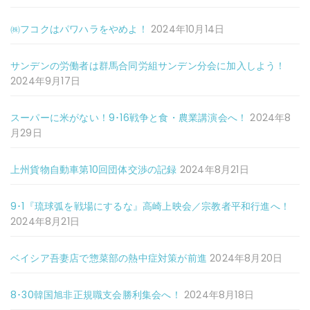
㈱フコクはパワハラをやめよ！
2024年10月14日
サンデンの労働者は群馬合同労組サンデン分会に加入しよう！
2024年9月17日
スーパーに米がない！9･16戦争と食・農業講演会へ！
2024年8
月29日
上州貨物自動車第10回団体交渉の記録
2024年8月21日
9･1『琉球弧を戦場にするな』高崎上映会／宗教者平和行進へ！
2024年8月21日
ベイシア吾妻店で惣菜部の熱中症対策が前進
2024年8月20日
8･30韓国旭非正規職支会勝利集会へ！
2024年8月18日