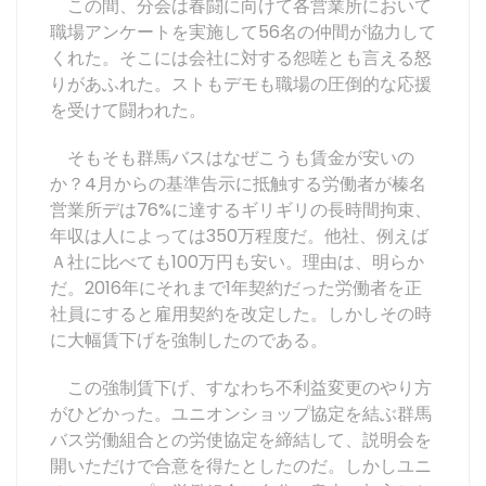
この間、分会は春闘に向けて各営業所において
職場アンケートを実施して56名の仲間が協力して
くれた。そこには会社に対する怨嗟とも言える怒
りがあふれた。ストもデモも職場の圧倒的な応援
を受けて闘われた。
そもそも群馬バスはなぜこうも賃金が安いの
か？4月からの基準告示に抵触する労働者が榛名
営業所デは76%に達するギリギリの長時間拘束、
年収は人によっては350万程度だ。他社、例えば
Ａ社に比べても100万円も安い。理由は、明らか
だ。2016年にそれまで1年契約だった労働者を正
社員にすると雇用契約を改定した。しかしその時
に大幅賃下げを強制したのである。
この強制賃下げ、すなわち不利益変更のやり方
がひどかった。ユニオンショップ協定を結ぶ群馬
バス労働組合との労使協定を締結して、説明会を
開いただけで合意を得たとしたのだ。しかしユニ