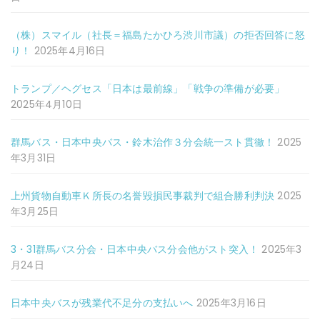
（株）スマイル（社長＝福島たかひろ渋川市議）の拒否回答に怒
り！
2025年4月16日
トランプ／ヘグセス「日本は最前線」「戦争の準備が必要」
2025年4月10日
群馬バス・日本中央バス・鈴木治作３分会統一スト貫徹！
2025
年3月31日
上州貨物自動車Ｋ所長の名誉毀損民事裁判で組合勝利判決
2025
年3月25日
3・31群馬バス分会・日本中央バス分会他がスト突入！
2025年3
月24日
日本中央バスが残業代不足分の支払いへ
2025年3月16日