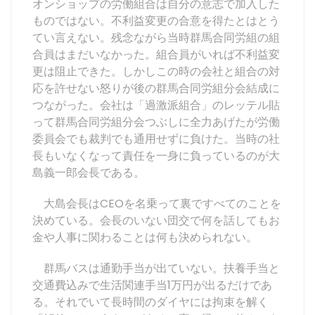
オンショップの労働組合は自分の意志で加入した
ものではない。不利益変更の合意を得たとはとう
てい言えない。残念ながら当時群馬合同労組の組
合員はまだいなかった。組合員がいれば不利益変
更は阻止できた。しかしこの時の会社と組合の対
応を許せない怒りが後の群馬合同労組分会結成に
つながった。会社は「過激派組合」のレッテル貼
って群馬合同労組分会つぶしに全力あげたが労働
委員会でも裁判でも通用せずに負けた。当時の社
長もいなくなって責任を一身に負っているのが大
島義一郎会長である。
大島会長はCEOを名乗って裏ですべてのことを
決めている。会長のいない団交で何を話してもお
金や人事に関わることは何も決められない。
群馬バスは通勤手当が出ていない。扶養手当と
交通費込みで生活関連手当1万円が出るだけであ
る。それでいて長時間のダイヤには拘束を解く