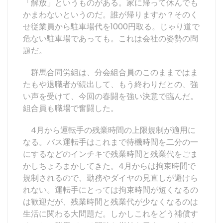
「解放」というものがある。家に帰って休んでも
かまわないというのだ。誰が帰りますか？そのく
せ従業員から駐車場代を1000円取る。じゃり道で
危ない駐車場であっても。これは会社の姿勢の問
題だ。
群馬合同労組は、分会組合員のこのままではま
たもや退職者が続出して、もう終わりだとの、強
い声を受けて、今回の春闘を強い決意で臨んだ。
組合員も職場で奮闘した。
4月から運転手の残業時間の上限規制が適用に
なる。バス運転手はこれまで待機時間を二分の一
にするなどのインチキで残業時間と残業代をごま
かしちょろまかしてきた。4月からは拘束時間で
規制されるので、勤務やダイヤの見直しが避けら
れない。運転手にとっては拘束時間が短くなるの
は歓迎だが、残業時間と残業代が少なくなるのは
生活に関わる大問題だ。しかしこれをどう補償す