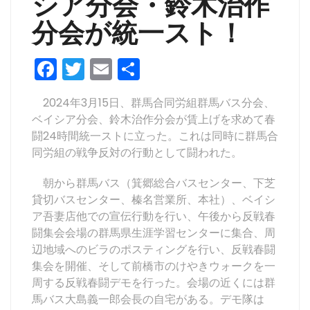
シア分会・鈴木治作
分会が統一スト！
F
T
E
共
a
w
m
有
2024年3月15日、群馬合同労組群馬バス分会、
c
itt
ai
ベイシア分会、鈴木治作分会が賃上げを求めて春
e
er
l
闘24時間統一ストに立った。これは同時に群馬合
b
同労組の戦争反対の行動として闘われた。
o
朝から群馬バス（箕郷総合バスセンター、下芝
o
貸切バスセンター、榛名営業所、本社）、ベイシ
ア吾妻店他での宣伝行動を行い、午後から反戦春
k
闘集会会場の群馬県生涯学習センターに集合、周
辺地域へのビラのポスティングを行い、反戦春闘
集会を開催、そして前橋市のけやきウォークを一
周する反戦春闘デモを行った。会場の近くには群
馬バス大島義一郎会長の自宅がある。デモ隊は