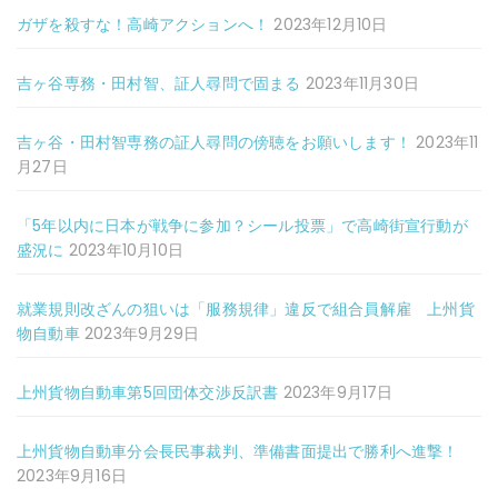
ガザを殺すな！高崎アクションへ！
2023年12月10日
吉ヶ谷専務・田村智、証人尋問で固まる
2023年11月30日
吉ヶ谷・田村智専務の証人尋問の傍聴をお願いします！
2023年11
月27日
「5年以内に日本が戦争に参加？シール投票」で高崎街宣行動が
盛況に
2023年10月10日
就業規則改ざんの狙いは「服務規律」違反で組合員解雇 上州貨
物自動車
2023年9月29日
上州貨物自動車第5回団体交渉反訳書
2023年9月17日
上州貨物自動車分会長民事裁判、準備書面提出で勝利へ進撃！
2023年9月16日