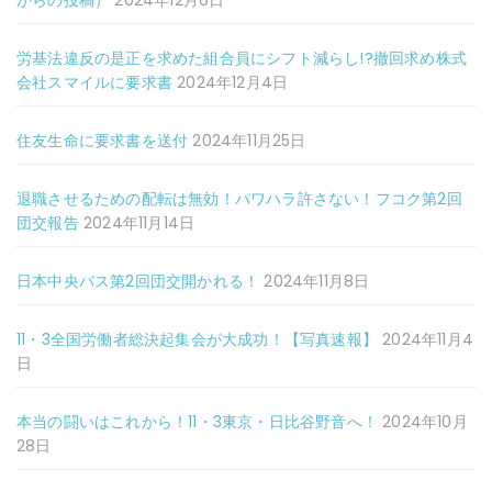
からの投稿）
2024年12月6日
労基法違反の是正を求めた組合員にシフト減らし!?撤回求め株式
会社スマイルに要求書
2024年12月4日
住友生命に要求書を送付
2024年11月25日
退職させるための配転は無効！パワハラ許さない！フコク第2回
団交報告
2024年11月14日
日本中央バス第2回団交開かれる！
2024年11月8日
11・3全国労働者総決起集会が大成功！【写真速報】
2024年11月4
日
本当の闘いはこれから！11・3東京・日比谷野音へ！
2024年10月
28日