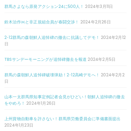
群馬さよなら原発アクション24に500人！
2024年3月11日
鈴木治作㈱と非正規組合員が春闘交渉！
2024年2月26日
2･12群馬の森朝鮮人追悼碑の撤去に抗議してデモ！
2024年2月12
日
TBSサンデーモーニングが追悼碑撤去を報道
2024年2月5日
群馬の森朝鮮人追悼碑破壊弾劾！2･12高崎デモへ！
2024年2月2
日
山本一太群馬県知事定例記者会見がひどい！朝鮮人追悼碑の撤去
をやめろ！
2024年1月26日
上州貨物自動車を許さない！群馬県労働委員会に準備書面提出
2024年1月23日