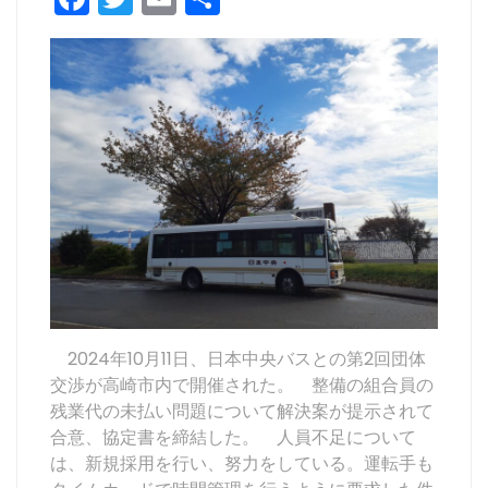
a
w
m
有
c
itt
ai
e
er
l
b
o
o
k
2024年10月11日、日本中央バスとの第2回団体
交渉が高崎市内で開催された。 整備の組合員の
残業代の未払い問題について解決案が提示されて
合意、協定書を締結した。 人員不足について
は、新規採用を行い、努力をしている。運転手も