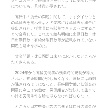
タイムカードで時間管理を行うように要求した件
についても、具体案が示された。
運転手の賃金の問題に関して。まずダイヤごと
の単価表を開示せよとの要求には単価表が組合に
提出された。従業員にも閲覧できるようにするこ
とで合意した。これまで給与明細に出勤日数・休
日出勤日数・有給休暇日数等が記載されていない
問題も是正を求めた。
賃金問題・休日問題は未だにおかしなところが
たくさんある。
2024年から運輸労働者の残業時間規制が導入
された。拘束時間が少し短くなり、違反には罰則
が課されるようになった。長時間労働と低賃金の
問題に今こそ労働者・労働組合が対決して生きて
いける労働条件を勝ち取らなければならない。
ところが日本中央バスの労働者は自分の賃金が