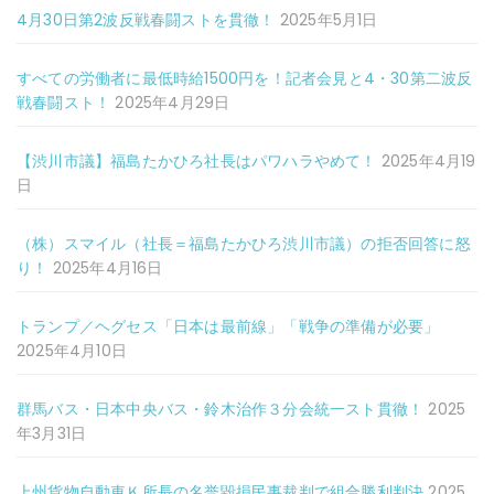
4月30日第2波反戦春闘ストを貫徹！
2025年5月1日
すべての労働者に最低時給1500円を！記者会見と4・30第二波反
戦春闘スト！
2025年4月29日
【渋川市議】福島たかひろ社長はパワハラやめて！
2025年4月19
日
（株）スマイル（社長＝福島たかひろ渋川市議）の拒否回答に怒
り！
2025年4月16日
トランプ／ヘグセス「日本は最前線」「戦争の準備が必要」
2025年4月10日
群馬バス・日本中央バス・鈴木治作３分会統一スト貫徹！
2025
年3月31日
上州貨物自動車Ｋ所長の名誉毀損民事裁判で組合勝利判決
2025