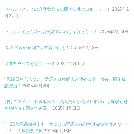
ワールドステイの介護労働者は団体交渉に出ましょう！
2025年2
月27日
フコクのでたらめな労働者追い出しを許さない！
2025年2月14日
2025年反戦春闘で大幅賃上げを！
2025年2月3日
日本中央バス分会ニュース
2025年1月31日
1月29日を忘れない。群馬の森朝鮮人追悼碑破壊・撤去一周年抗
議行動！
2025年1月29日
(株)スマイル（代表取締役：福島たかひろ渋川市議）は嫌がらせ
をやめろ！団交で追及！
2025年1月21日
1・29群馬県知事山本一太による群馬の森追悼碑破壊を許さな
い！１周年記念行動
2025年1月18日