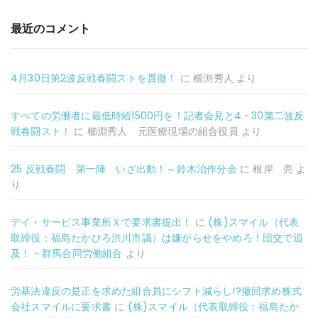
最近のコメント
4月30日第2波反戦春闘ストを貫徹！
に
櫛渕秀人
より
すべての労働者に最低時給1500円を！記者会見と4・30第二波反
戦春闘スト！
に
櫛淵秀人 元医療現場の組合役員
より
25 反戦春闘 第一陣 いざ出動！～鈴木治作分会
に
根岸 亮
よ
り
デイ・サービス事業所Ｘで要求書提出！
に
(株)スマイル（代表
取締役：福島たかひろ渋川市議）は嫌がらせをやめろ！団交で追
及！ ~ 群馬合同労働組合
より
労基法違反の是正を求めた組合員にシフト減らし!?撤回求め株式
会社スマイルに要求書
に
(株)スマイル（代表取締役：福島たか