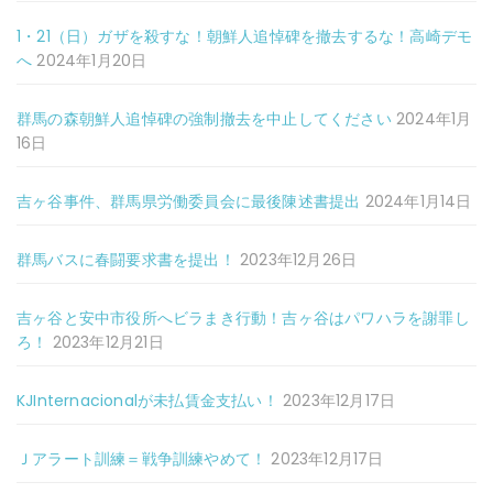
1・21（日）ガザを殺すな！朝鮮人追悼碑を撤去するな！高崎デモ
へ
2024年1月20日
群馬の森朝鮮人追悼碑の強制撤去を中止してください
2024年1月
16日
吉ヶ谷事件、群馬県労働委員会に最後陳述書提出
2024年1月14日
群馬バスに春闘要求書を提出！
2023年12月26日
吉ヶ谷と安中市役所へビラまき行動！吉ヶ谷はパワハラを謝罪し
ろ！
2023年12月21日
KJInternacionalが未払賃金支払い！
2023年12月17日
Ｊアラート訓練＝戦争訓練やめて！
2023年12月17日