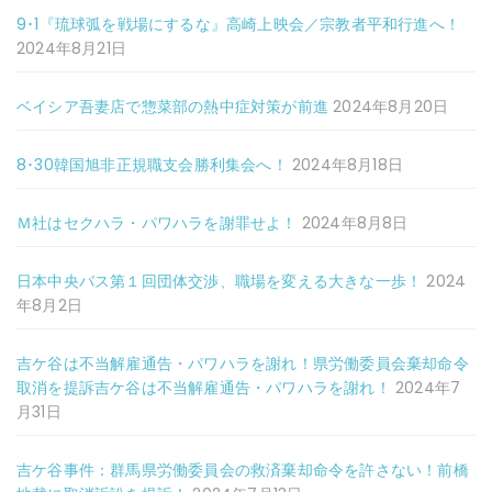
9･1『琉球弧を戦場にするな』高崎上映会／宗教者平和行進へ！
2024年8月21日
ベイシア吾妻店で惣菜部の熱中症対策が前進
2024年8月20日
8･30韓国旭非正規職支会勝利集会へ！
2024年8月18日
Ｍ社はセクハラ・パワハラを謝罪せよ！
2024年8月8日
日本中央バス第１回団体交渉、職場を変える大きな一歩！
2024
年8月2日
吉ケ谷は不当解雇通告・パワハラを謝れ！県労働委員会棄却命令
取消を提訴吉ケ谷は不当解雇通告・パワハラを謝れ！
2024年7
月31日
吉ケ谷事件：群馬県労働委員会の救済棄却命令を許さない！前橋