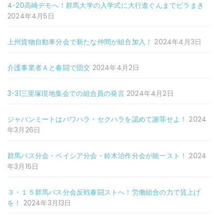
4･20高崎デモへ！群馬大学の入学式に大行進ぐんまでビラまき
2024年4月5日
上州貨物自動車分会で新たな仲間が組合加入！
2024年4月3日
介護事業者Ａと春闘で団交
2024年4月2日
3･31三里塚現地集会での組合員の発言
2024年4月2日
ジャパンミートはパワハラ・セクハラを認めて謝罪せよ！
2024
年3月26日
群馬バス分会・ベイシア分会・鈴木治作分会が統一スト！
2024
年3月16日
３・１５群馬バス分会反戦春闘ストへ！労働組合の力で賃上げ
を！
2024年3月13日