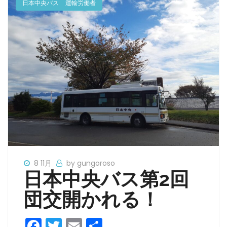
日本中央バス
運輸労働者
8 11月
by gungoroso
日本中央バス第2回
団交開かれる！
F
T
E
共