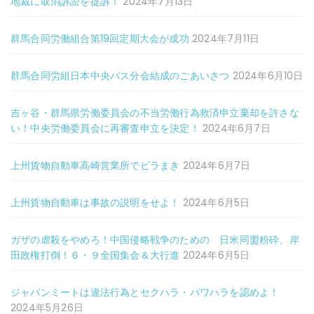
地裁に取消訴訟を提訴！
2024年7月13日
群馬合同労働組合第19回定期大会が成功
2024年7月11日
群馬合同労組日本中央バス分会結成のごあいさつ
2024年6月10日
吉ヶ谷・群馬県労働委員会の不当労働行為救済申立棄却を許さな
い！中央労働委員会に再審査申立を決定！
2024年6月7日
上州貨物自動車高崎営業所でビラまき
2024年6月7日
上州貨物自動車は事故の説明をせよ！
2024年6月5日
ガザの虐殺をやめろ！中国侵略戦争のための 日米同盟粉砕、岸
田政権打倒！６・９全国集会＆大行進
2024年6月5日
ジャパンミートは違法行為とセクハラ・パワハラを認めよ！
2024年5月26日