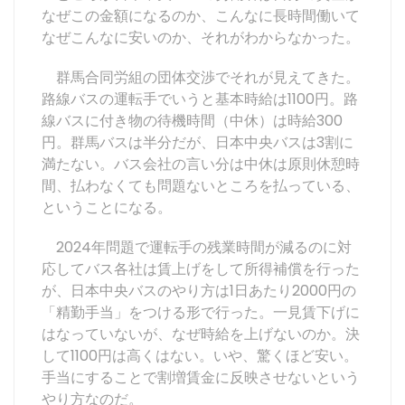
なぜこの金額になるのか、こんなに長時間働いて
なぜこんなに安いのか、それがわからなかった。
群馬合同労組の団体交渉でそれが見えてきた。
路線バスの運転手でいうと基本時給は1100円。路
線バスに付き物の待機時間（中休）は時給300
円。群馬バスは半分だが、日本中央バスは3割に
満たない。バス会社の言い分は中休は原則休憩時
間、払わなくても問題ないところを払っている、
ということになる。
2024年問題で運転手の残業時間が減るのに対
応してバス各社は賃上げをして所得補償を行った
が、日本中央バスのやり方は1日あたり2000円の
「精勤手当」をつける形で行った。一見賃下げに
はなっていないが、なぜ時給を上げないのか。決
して1100円は高くはない。いや、驚くほど安い。
手当にすることで割増賃金に反映させないという
やり方なのだ。