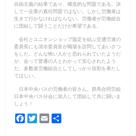
自由主義の結果であり、構造的な問題である。決
して一企業の責任問題ではない。しかし労働者は
生きて行かなければならない。労働者が労働組合
に団結して闘うことだけが希望である。
会社とユニオンショップ協定を結ぶ交通労連の
委員長にも清水委員長が職場を訪問してあいさつ
をした。どんな怖い人かと恐れられていたようだ
が、会って普通の人とわかって安心されたよう
だ。多数派労働組合としてしっかり役割を果たし
てほしい。
日本中央バスの労働者の皆さん。群馬合同労組
日本中央バス分会に加入して団結して共に闘いま
しょう！
F
T
E
共
a
w
m
有