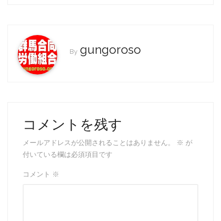
c
itt
ai
e
er
l
b
o
gungoroso
By
o
k
コメントを残す
メールアドレスが公開されることはありません。
※
が
付いている欄は必須項目です
コメント
※