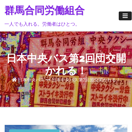
Skip
群馬合同労働組合
to
content
一人でも入れる。労働者はひとつ。
日本中央バス第2回団交開
かれる！
日本中央バス
日本中央バス第2回団交開かれる！