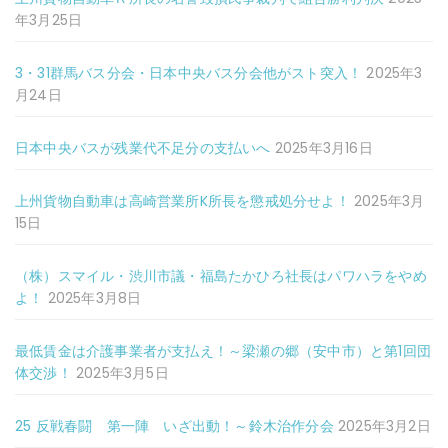
年3月25日
3・31群馬バス分会・日本中央バス分会他がスト突入！
2025年3
月24日
日本中央バスが残業代不足分の支払いへ
2025年3月16日
上州貨物自動車は高崎営業所K所長を懲戒処分せよ！
2025年3月
15日
（株）スマイル・渋川市議・福島たかひろ社長はパワハラをやめ
よ！
2025年3月8日
最低賃金は介護事業者が支払え！～梁瀬の郷（安中市）と第1回団
体交渉！
2025年3月5日
25 反戦春闘 第一陣 いざ出動！～鈴木治作分会
2025年3月2日