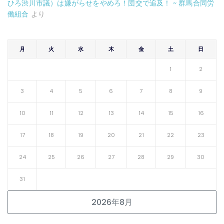
ひろ渋川市議）は嫌がらせをやめろ！団交で追及！ ~ 群馬合同労
働組合
より
月
火
水
木
金
土
日
1
2
3
4
5
6
7
8
9
10
11
12
13
14
15
16
17
18
19
20
21
22
23
24
25
26
27
28
29
30
31
2026年8月