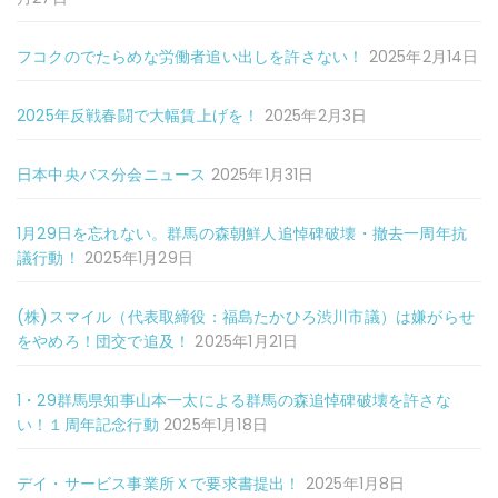
フコクのでたらめな労働者追い出しを許さない！
2025年2月14日
2025年反戦春闘で大幅賃上げを！
2025年2月3日
日本中央バス分会ニュース
2025年1月31日
1月29日を忘れない。群馬の森朝鮮人追悼碑破壊・撤去一周年抗
議行動！
2025年1月29日
(株)スマイル（代表取締役：福島たかひろ渋川市議）は嫌がらせ
をやめろ！団交で追及！
2025年1月21日
1・29群馬県知事山本一太による群馬の森追悼碑破壊を許さな
い！１周年記念行動
2025年1月18日
デイ・サービス事業所Ｘで要求書提出！
2025年1月8日