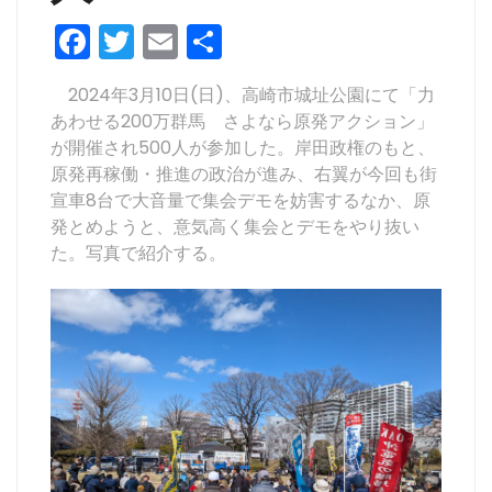
F
T
E
共
a
w
m
有
2024年3月10日(日)、高崎市城址公園にて「力
c
itt
ai
あわせる200万群馬 さよなら原発アクション」
e
er
l
が開催され500人が参加した。岸田政権のもと、
b
原発再稼働・推進の政治が進み、右翼が今回も街
宣車8台で大音量で集会デモを妨害するなか、原
o
発とめようと、意気高く集会とデモをやり抜い
o
た。写真で紹介する。
k