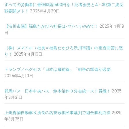
すべての労働者に最低時給1500円を！記者会見と4・30第二波反
戦春闘スト！
2025年4月29日
【渋川市議】福島たかひろ社長はパワハラやめて！
2025年4月19
日
（株）スマイル（社長＝福島たかひろ渋川市議）の拒否回答に怒
り！
2025年4月16日
トランプ／ヘグセス「日本は最前線」「戦争の準備が必要」
2025年4月10日
群馬バス・日本中央バス・鈴木治作３分会統一スト貫徹！
2025
年3月31日
上州貨物自動車Ｋ所長の名誉毀損民事裁判で組合勝利判決
2025
年3月25日