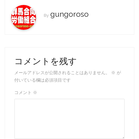
b
o
gungoroso
By
o
k
コメントを残す
メールアドレスが公開されることはありません。
※
が
付いている欄は必須項目です
コメント
※