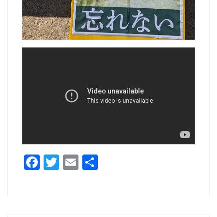
F
T
E
共
a
w
m
有
c
itt
ai
e
er
l