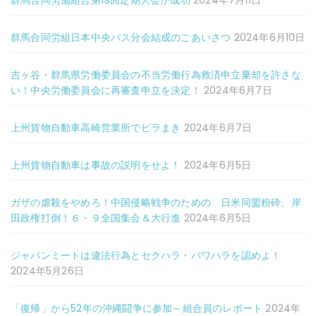
群馬合同労組日本中央バス分会結成のごあいさつ
2024年6月10日
吉ヶ谷・群馬県労働委員会の不当労働行為救済申立棄却を許さな
い！中央労働委員会に再審査申立を決定！
2024年6月7日
上州貨物自動車高崎営業所でビラまき
2024年6月7日
上州貨物自動車は事故の説明をせよ！
2024年6月5日
ガザの虐殺をやめろ！中国侵略戦争のための 日米同盟粉砕、岸
田政権打倒！６・９全国集会＆大行進
2024年6月5日
ジャパンミートは違法行為とセクハラ・パワハラを認めよ！
2024年5月26日
「復帰」から52年の沖縄闘争に参加～組合員のレポート
2024年