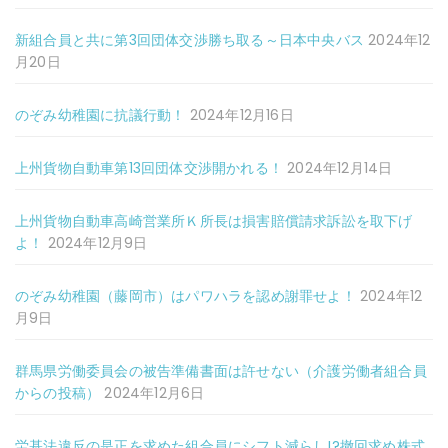
新組合員と共に第3回団体交渉勝ち取る～日本中央バス
2024年12
月20日
のぞみ幼稚園に抗議行動！
2024年12月16日
上州貨物自動車第13回団体交渉開かれる！
2024年12月14日
上州貨物自動車高崎営業所Ｋ所長は損害賠償請求訴訟を取下げ
よ！
2024年12月9日
のぞみ幼稚園（藤岡市）はパワハラを認め謝罪せよ！
2024年12
月9日
群馬県労働委員会の被告準備書面は許せない（介護労働者組合員
からの投稿）
2024年12月6日
労基法違反の是正を求めた組合員にシフト減らし!?撤回求め株式