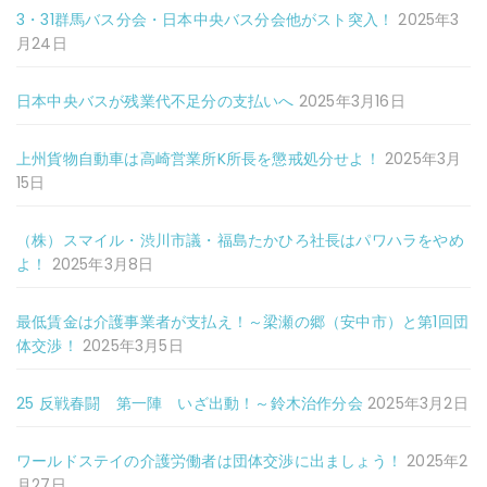
3・31群馬バス分会・日本中央バス分会他がスト突入！
2025年3
月24日
日本中央バスが残業代不足分の支払いへ
2025年3月16日
上州貨物自動車は高崎営業所K所長を懲戒処分せよ！
2025年3月
15日
（株）スマイル・渋川市議・福島たかひろ社長はパワハラをやめ
よ！
2025年3月8日
最低賃金は介護事業者が支払え！～梁瀬の郷（安中市）と第1回団
体交渉！
2025年3月5日
25 反戦春闘 第一陣 いざ出動！～鈴木治作分会
2025年3月2日
ワールドステイの介護労働者は団体交渉に出ましょう！
2025年2
月27日