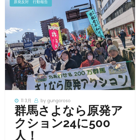
原発反対
行動報告
11 3月
by gungoroso
群馬さよなら原発ア
クション24に500
人！