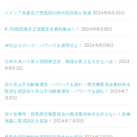
ベイシア吾妻店で惣菜部の熱中症対策が前進
2024年8月20日
8･30韓国旭非正規職支会勝利集会へ！
2024年8月18日
Ｍ社はセクハラ・パワハラを謝罪せよ！
2024年8月8日
日本中央バス第１回団体交渉、職場を変える大きな一歩！
2024
年8月2日
吉ケ谷は不当解雇通告・パワハラを謝れ！県労働委員会棄却命令
取消を提訴吉ケ谷は不当解雇通告・パワハラを謝れ！
2024年7
月31日
吉ケ谷事件：群馬県労働委員会の救済棄却命令を許さない！前橋
地裁に取消訴訟を提訴！
2024年7月13日
群馬合同労働組合第19回定期大会が成功
2024年7月11日