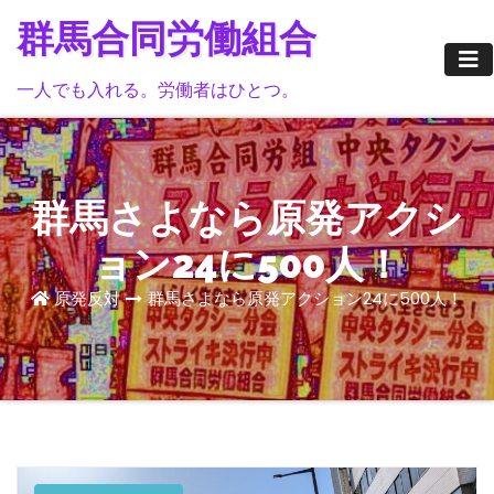
Skip
群馬合同労働組合
to
content
一人でも入れる。労働者はひとつ。
群馬さよなら原発アクシ
ョン24に500人！
原発反対
群馬さよなら原発アクション24に500人！