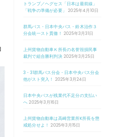
トランプ／ヘグセス「日本は最前線」
「戦争の準備が必要」
2025年4月10日
群馬バス・日本中央バス・鈴木治作３
分会統一スト貫徹！
2025年3月31日
。
団
上州貨物自動車Ｋ所長の名誉毀損民事
裁判で組合勝利判決
2025年3月25日
3・31群馬バス分会・日本中央バス分会
他がスト突入！
2025年3月24日
日本中央バスが残業代不足分の支払い
へ
2025年3月16日
上州貨物自動車は高崎営業所K所長を懲
戒処分せよ！
2025年3月15日