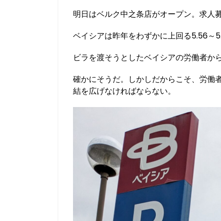
e
er
l
明日はベルク中之条店がオープン。求人募集で
b
ベイシアは昨年をわずかに上回る5.56～
o
ビラを渡そうとしたベイシアの労働者か
o
k
確かにそうだ。しかしだからこそ、労働
結を広げなければならない。