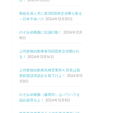
出！
2025年1月8日
新組合員と共に第3回団体交渉勝ち取る
～日本中央バス
2024年12月20日
のぞみ幼稚園に抗議行動！
2024年12月
16日
上州貨物自動車第13回団体交渉開かれ
る！
2024年12月14日
上州貨物自動車高崎営業所Ｋ所長は損
害賠償請求訴訟を取下げよ！
2024年12
月9日
のぞみ幼稚園（藤岡市）はパワハラを
認め謝罪せよ！
2024年12月9日