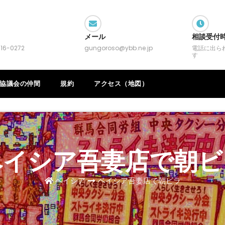
メール
相談受付
16-0272
gungoroso@ybb.ne.jp
電話に出ら
す
協議会の仲間
規約
アクセス（地図）
ベイシア吾妻店で朝ビ
ベイシア
ベイシア吾妻店で朝ビラ