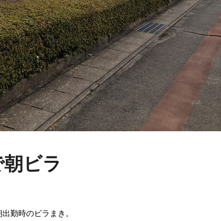
で朝ビラ
早朝出勤時のビラまき。