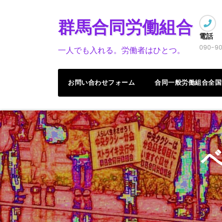
Skip
to
群馬合同労働組合
content
電話
090-90
一人でも入れる。労働者はひとつ。
お問い合わせフォーム
合同一般労働組合全国