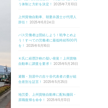
う体制と方針を決定！
2025年7月10日
上州貨物自動車、朝妻弁護士が代理人
辞任！
2025年6月24日
バス労働者は団結しよう！戦争とめよ
う！すべての労働者に最低時給1500円
を！
2025年6月16日
Ｋ氏に経歴詐称の疑い発覚！上州貨物
自動車に調査を要求！
2025年5月26日
避難・別居中の吉ケ谷代表者の妻が組
合差別を証言！
2025年5月25日
地労委、上州貨物自動車に配転撤回・
原職復帰を命令！
2025年5月13日