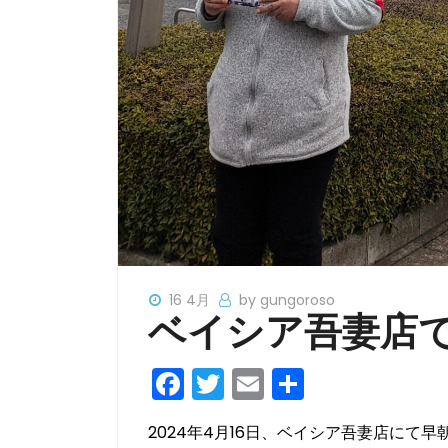
16 4月
by gungoroso
ベイシア吾妻店
F
T
E
共
a
w
m
有
2024年4月16日、ベイシア吾妻店にて
c
itt
ai