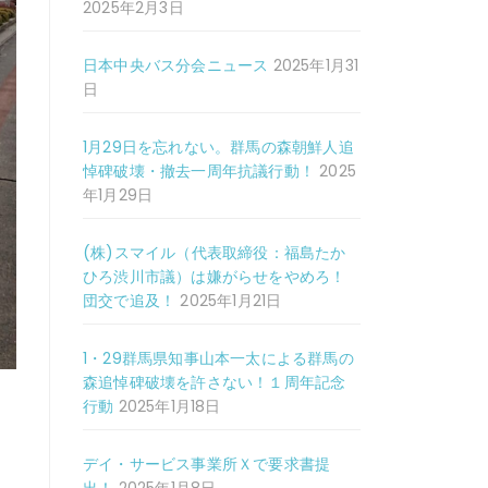
2025年2月3日
日本中央バス分会ニュース
2025年1月31
日
1月29日を忘れない。群馬の森朝鮮人追
悼碑破壊・撤去一周年抗議行動！
2025
年1月29日
(株)スマイル（代表取締役：福島たか
ひろ渋川市議）は嫌がらせをやめろ！
団交で追及！
2025年1月21日
1・29群馬県知事山本一太による群馬の
森追悼碑破壊を許さない！１周年記念
行動
2025年1月18日
デイ・サービス事業所Ｘで要求書提