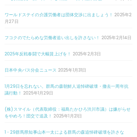
ワールドステイの介護労働者は団体交渉に出ましょう！
2025年2
月27日
フコクのでたらめな労働者追い出しを許さない！
2025年2月14日
2025年反戦春闘で大幅賃上げを！
2025年2月3日
日本中央バス分会ニュース
2025年1月31日
1月29日を忘れない。群馬の森朝鮮人追悼碑破壊・撤去一周年抗
議行動！
2025年1月29日
(株)スマイル（代表取締役：福島たかひろ渋川市議）は嫌がらせ
をやめろ！団交で追及！
2025年1月21日
1・29群馬県知事山本一太による群馬の森追悼碑破壊を許さな