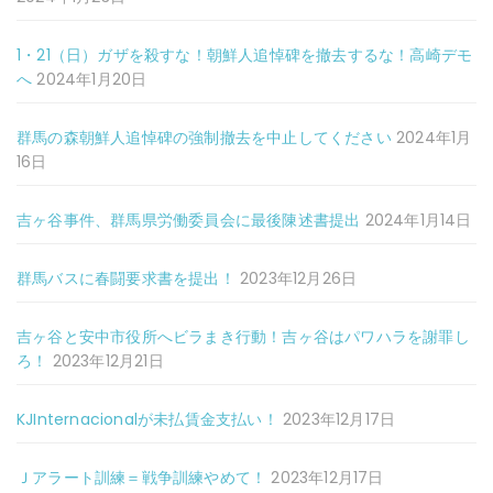
1・21（日）ガザを殺すな！朝鮮人追悼碑を撤去するな！高崎デモ
へ
2024年1月20日
群馬の森朝鮮人追悼碑の強制撤去を中止してください
2024年1月
16日
吉ヶ谷事件、群馬県労働委員会に最後陳述書提出
2024年1月14日
群馬バスに春闘要求書を提出！
2023年12月26日
吉ヶ谷と安中市役所へビラまき行動！吉ヶ谷はパワハラを謝罪し
ろ！
2023年12月21日
KJInternacionalが未払賃金支払い！
2023年12月17日
Ｊアラート訓練＝戦争訓練やめて！
2023年12月17日