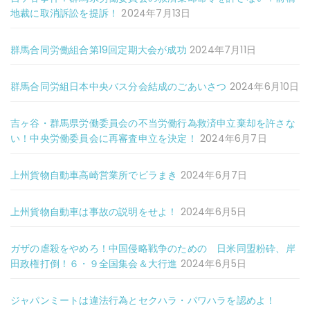
地裁に取消訴訟を提訴！
2024年7月13日
群馬合同労働組合第19回定期大会が成功
2024年7月11日
群馬合同労組日本中央バス分会結成のごあいさつ
2024年6月10日
吉ヶ谷・群馬県労働委員会の不当労働行為救済申立棄却を許さな
い！中央労働委員会に再審査申立を決定！
2024年6月7日
上州貨物自動車高崎営業所でビラまき
2024年6月7日
上州貨物自動車は事故の説明をせよ！
2024年6月5日
ガザの虐殺をやめろ！中国侵略戦争のための 日米同盟粉砕、岸
田政権打倒！６・９全国集会＆大行進
2024年6月5日
ジャパンミートは違法行為とセクハラ・パワハラを認めよ！