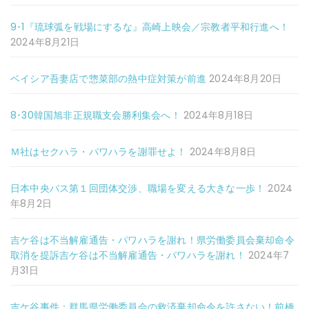
9･1『琉球弧を戦場にするな』高崎上映会／宗教者平和行進へ！
2024年8月21日
ベイシア吾妻店で惣菜部の熱中症対策が前進
2024年8月20日
8･30韓国旭非正規職支会勝利集会へ！
2024年8月18日
Ｍ社はセクハラ・パワハラを謝罪せよ！
2024年8月8日
日本中央バス第１回団体交渉、職場を変える大きな一歩！
2024
年8月2日
吉ケ谷は不当解雇通告・パワハラを謝れ！県労働委員会棄却命令
取消を提訴吉ケ谷は不当解雇通告・パワハラを謝れ！
2024年7
月31日
吉ケ谷事件：群馬県労働委員会の救済棄却命令を許さない！前橋