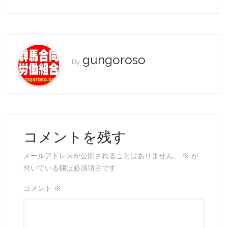
c
itt
ai
e
er
l
b
o
gungoroso
By
o
k
コメントを残す
メールアドレスが公開されることはありません。
※
が
付いている欄は必須項目です
コメント
※