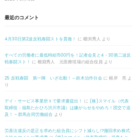
最近のコメント
4月30日第2波反戦春闘ストを貫徹！
に
櫛渕秀人
より
すべての労働者に最低時給1500円を！記者会見と4・30第二波反
戦春闘スト！
に
櫛淵秀人 元医療現場の組合役員
より
25 反戦春闘 第一陣 いざ出動！～鈴木治作分会
に
根岸 亮
よ
り
デイ・サービス事業所Ｘで要求書提出！
に
(株)スマイル（代表
取締役：福島たかひろ渋川市議）は嫌がらせをやめろ！団交で追
及！ ~ 群馬合同労働組合
より
労基法違反の是正を求めた組合員にシフト減らし!?撤回求め株式