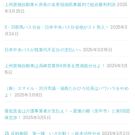
上州貨物自動車Ｋ所長の名誉毀損民事裁判で組合勝利判決
2025
年3月25日
3・31群馬バス分会・日本中央バス分会他がスト突入！
2025年3
月24日
日本中央バスが残業代不足分の支払いへ
2025年3月16日
上州貨物自動車は高崎営業所K所長を懲戒処分せよ！
2025年3月
15日
（株）スマイル・渋川市議・福島たかひろ社長はパワハラをやめ
よ！
2025年3月8日
最低賃金は介護事業者が支払え！～梁瀬の郷（安中市）と第1回団
体交渉！
2025年3月5日
25 反戦春闘 第一陣 いざ出動！～鈴木治作分会
2025年3月2日