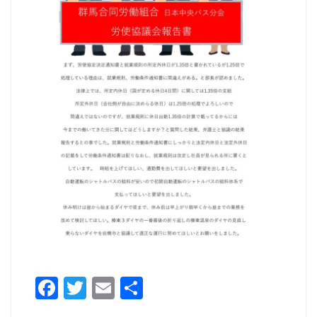
o
k
F
T
E
共
a
w
m
有