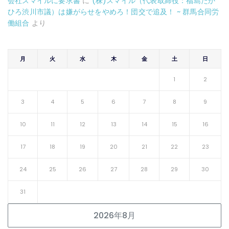
会社スマイルに要求書
に
(株)スマイル（代表取締役：福島たか
ひろ渋川市議）は嫌がらせをやめろ！団交で追及！ ~ 群馬合同労
働組合
より
月
火
水
木
金
土
日
1
2
3
4
5
6
7
8
9
10
11
12
13
14
15
16
17
18
19
20
21
22
23
24
25
26
27
28
29
30
31
2026年8月