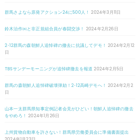
群馬さよなら原発アクション24に500人！
2024年3月11日
鈴木治作㈱と非正規組合員が春闘交渉！
2024年2月26日
2･12群馬の森朝鮮人追悼碑の撤去に抗議してデモ！
2024年2月12
日
TBSサンデーモーニングが追悼碑撤去を報道
2024年2月5日
群馬の森朝鮮人追悼碑破壊弾劾！2･12高崎デモへ！
2024年2月2
日
山本一太群馬県知事定例記者会見がひどい！朝鮮人追悼碑の撤去
をやめろ！
2024年1月26日
上州貨物自動車を許さない！群馬県労働委員会に準備書面提出
2024年1月23日