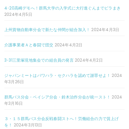
4･20高崎デモへ！群馬大学の入学式に大行進ぐんまでビラまき
2024年4月5日
上州貨物自動車分会で新たな仲間が組合加入！
2024年4月3日
介護事業者Ａと春闘で団交
2024年4月2日
3･31三里塚現地集会での組合員の発言
2024年4月2日
ジャパンミートはパワハラ・セクハラを認めて謝罪せよ！
2024
年3月26日
群馬バス分会・ベイシア分会・鈴木治作分会が統一スト！
2024
年3月16日
３・１５群馬バス分会反戦春闘ストへ！労働組合の力で賃上げ
を！
2024年3月13日