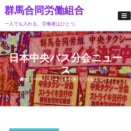
Skip
群馬合同労働組合
to
content
一人でも入れる。労働者はひとつ。
日本中央バス分会ニュー
ス
日本中央バス
日本中央バス分会ニュース