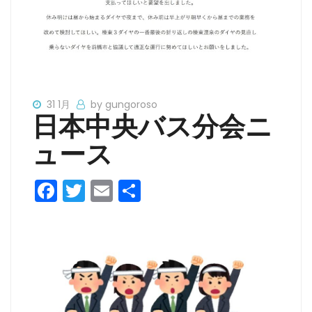
31 1月
by gungoroso
日本中央バス分会ニ
ュース
F
T
E
共
a
w
m
有
c
itt
ai
e
er
l
b
o