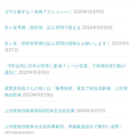
ガザを殺すな！高崎アクションへ！
2023年12月10日
吉ヶ谷専務・田村智、証人尋問で固まる
2023年11月30日
吉ヶ谷・田村智専務の証人尋問の傍聴をお願いします！
2023年11
月27日
「5年以内に日本が戦争に参加？シール投票」で高崎街宣行動が
盛況に
2023年10月10日
就業規則改ざんの狙いは「服務規律」違反で組合員解雇 上州貨
物自動車
2023年9月29日
上州貨物自動車第5回団体交渉反訳書
2023年9月17日
上州貨物自動車分会長民事裁判、準備書面提出で勝利へ進撃！
2023年9月16日