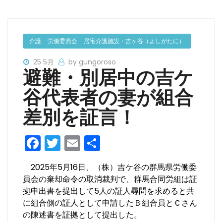
介護
労働委員会
居宅介護施設・吉ヶ谷（よしがたに）
25 5月
by gungoroso
避難・別居中の吉ケ
谷代表者の妻が組合
差別を証言！
F
T
E
共
a
w
m
有
2025年5月16日、（株）吉ケ谷の群馬県労働委
c
itt
ai
員会の棄却命令の取消裁判で、群馬合同労組は証
e
er
l
拠申出書を提出して5人の証人尋問を求めると共
b
に組合側の証人として申請したＢ組合員とＣさん
の陳述書を証拠として提出した。