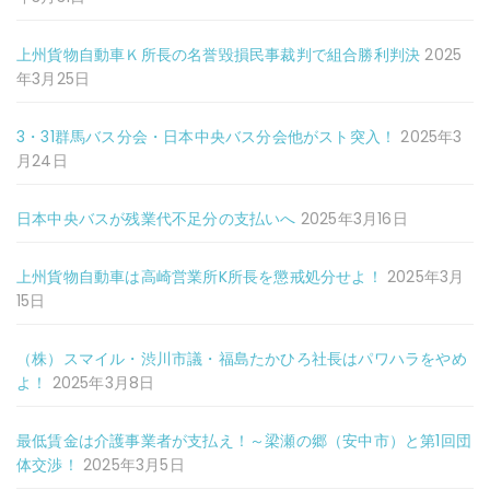
上州貨物自動車Ｋ所長の名誉毀損民事裁判で組合勝利判決
2025
年3月25日
3・31群馬バス分会・日本中央バス分会他がスト突入！
2025年3
月24日
日本中央バスが残業代不足分の支払いへ
2025年3月16日
上州貨物自動車は高崎営業所K所長を懲戒処分せよ！
2025年3月
15日
（株）スマイル・渋川市議・福島たかひろ社長はパワハラをやめ
よ！
2025年3月8日
最低賃金は介護事業者が支払え！～梁瀬の郷（安中市）と第1回団
体交渉！
2025年3月5日