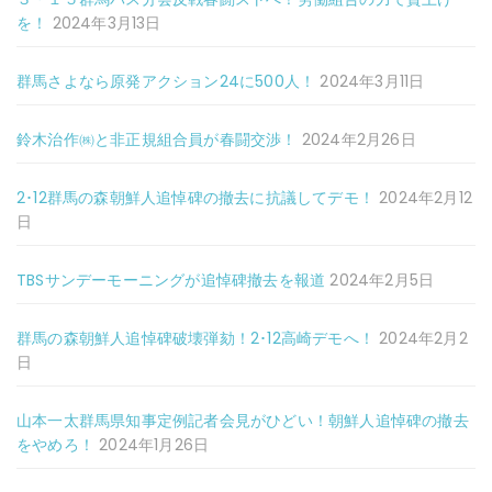
を！
2024年3月13日
群馬さよなら原発アクション24に500人！
2024年3月11日
鈴木治作㈱と非正規組合員が春闘交渉！
2024年2月26日
2･12群馬の森朝鮮人追悼碑の撤去に抗議してデモ！
2024年2月12
日
TBSサンデーモーニングが追悼碑撤去を報道
2024年2月5日
群馬の森朝鮮人追悼碑破壊弾劾！2･12高崎デモへ！
2024年2月2
日
山本一太群馬県知事定例記者会見がひどい！朝鮮人追悼碑の撤去
をやめろ！
2024年1月26日