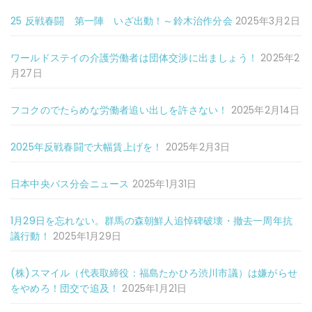
25 反戦春闘 第一陣 いざ出動！～鈴木治作分会
2025年3月2日
ワールドステイの介護労働者は団体交渉に出ましょう！
2025年2
月27日
フコクのでたらめな労働者追い出しを許さない！
2025年2月14日
2025年反戦春闘で大幅賃上げを！
2025年2月3日
日本中央バス分会ニュース
2025年1月31日
1月29日を忘れない。群馬の森朝鮮人追悼碑破壊・撤去一周年抗
議行動！
2025年1月29日
(株)スマイル（代表取締役：福島たかひろ渋川市議）は嫌がらせ
をやめろ！団交で追及！
2025年1月21日