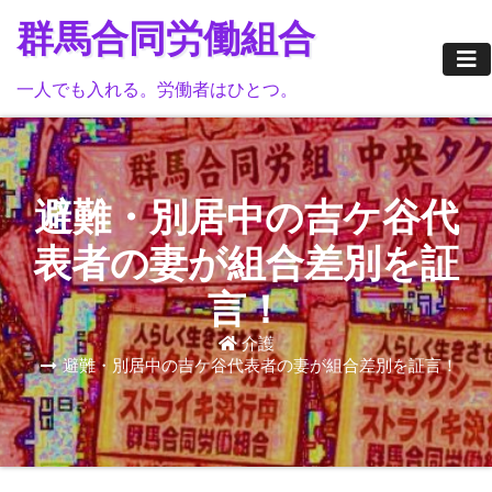
Skip
群馬合同労働組合
to
content
一人でも入れる。労働者はひとつ。
避難・別居中の吉ケ谷代
表者の妻が組合差別を証
言！
介護
避難・別居中の吉ケ谷代表者の妻が組合差別を証言！