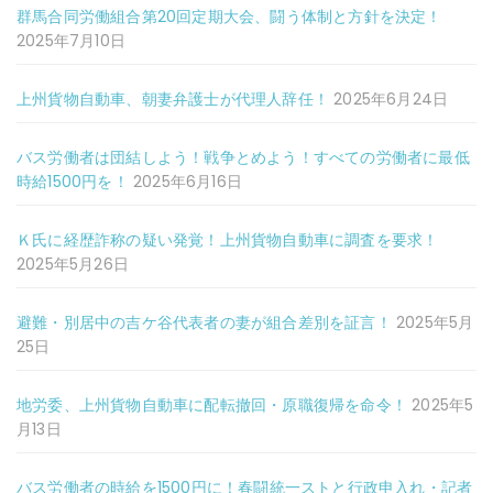
群馬合同労働組合第20回定期大会、闘う体制と方針を決定！
2025年7月10日
上州貨物自動車、朝妻弁護士が代理人辞任！
2025年6月24日
バス労働者は団結しよう！戦争とめよう！すべての労働者に最低
時給1500円を！
2025年6月16日
Ｋ氏に経歴詐称の疑い発覚！上州貨物自動車に調査を要求！
2025年5月26日
避難・別居中の吉ケ谷代表者の妻が組合差別を証言！
2025年5月
25日
地労委、上州貨物自動車に配転撤回・原職復帰を命令！
2025年5
月13日
バス労働者の時給を1500円に！春闘統一ストと行政申入れ・記者