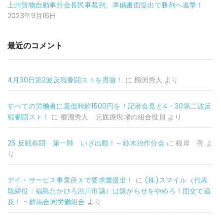
上州貨物自動車分会長民事裁判、準備書面提出で勝利へ進撃！
2023年9月16日
最近のコメント
4月30日第2波反戦春闘ストを貫徹！
に
櫛渕秀人
より
すべての労働者に最低時給1500円を！記者会見と4・30第二波反
戦春闘スト！
に
櫛淵秀人 元医療現場の組合役員
より
25 反戦春闘 第一陣 いざ出動！～鈴木治作分会
に
根岸 亮
よ
り
デイ・サービス事業所Ｘで要求書提出！
に
(株)スマイル（代表
取締役：福島たかひろ渋川市議）は嫌がらせをやめろ！団交で追
及！ ~ 群馬合同労働組合
より