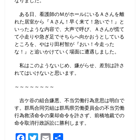
なりました。
ある日、看護師のＭがホールにいるＡさんを離
れた居室から『Ａさん！早く来て！急いで！』と
いったような内容で、大声で呼び、Ａさんが慌て
て小走りや急ぎ足でそちらへ向かおうとしている
ところを、やはり田村智が『おい！今走った
な！』と追いかけていく場面に遭遇しました。
私はこのようないじめ、嫌がらせ、差別は許さ
れてはいけないと思います。
～～～～～～～～
吉ケ谷の組合嫌悪、不当労働行為意思は明白で
す。群馬合同労組は群馬県労働委員会の不当労働
行為救済命令の棄却命令を許さず、前橋地裁での
命令取消行政訴訟に勝利します。
F
T
E
共