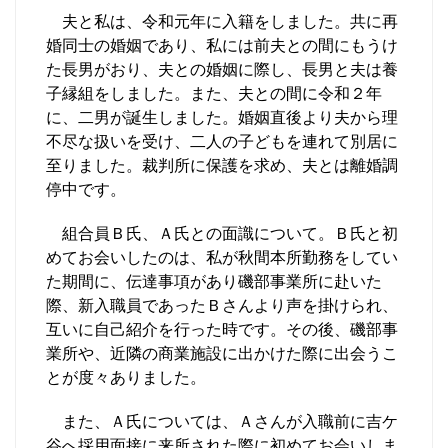
夫と私は、令和元年に入籍をしました。共に再
婚同士の婚姻であり、私には前夫との間にもうけ
た長男がおり、夫との婚姻に際し、長男と夫は養
子縁組をしました。また、夫との間に令和２年
に、二男が誕生しました。婚姻直後より夫から理
不尽な扱いを受け、二人の子どもを連れて別居に
至りました。裁判所に保護を求め、夫とは離婚調
停中です。
組合員Ｂ氏、Ａ氏との面識について。Ｂ氏と初
めてお会いしたのは、私が秋間本所勤務をしてい
た期間に、伝達事項があり磯部事業所に赴いた
際、新入職員であったＢさんより声を掛けられ、
互いに自己紹介を行った時です。その後、磯部事
業所や、近隣の商業施設に出かけた際に出会うこ
とが度々ありました。
また、Ａ氏については、Ａさんが入職前に吉ケ
谷へ採用面接に来所された際に初めてお会いしま