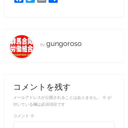
a
w
m
有
c
itt
ai
e
er
l
b
o
gungoroso
By
o
k
コメントを残す
メールアドレスが公開されることはありません。
※
が
付いている欄は必須項目です
コメント
※