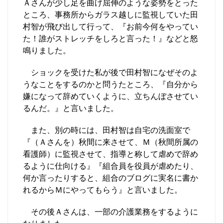
Ａさんが少し足を曲げ屈伸のような姿勢をとった
ところ、事務所からガラス越しに監視していた田
村智が飛び出して行って、『お前今何をやってい
た！誰がストレッチをしろと言った！』などと怒
鳴りました。
ショックを受けた私が後で田村智になぜそのよ
うなことをするのかと問うたところ、『自分から
嫌になって辞めていくように、立ちんぼさせてい
るんだ。』と言いました。
また、別の時には、田村智は自宅の洗面室で
『（Ａさんを）秋間に来させて、Ｍ（秋間所属の
看護師）に監視させて、指導と称して虐めで辞め
るように仕向ける』『組合員を役員が虐めたり、
何か言ったりすると、組合のブログに実名に書か
れるからＭにやってもらう』と言いました。
その後Ａさんは、一部の介護業務をするように