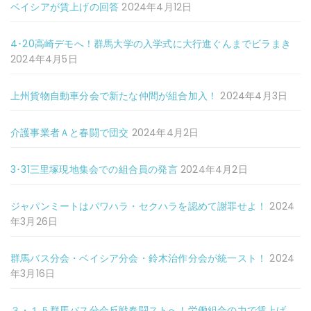
ベイシアが賃上げの回答
2024年4月12日
4･20高崎デモへ！群馬大学の入学式に大行進ぐんまでビラまき
2024年4月5日
上州貨物自動車分会で新たな仲間が組合加入！
2024年4月3日
介護事業者Ａと春闘で団交
2024年4月2日
3･31三里塚現地集会での組合員の発言
2024年4月2日
ジャパンミートはパワハラ・セクハラを認めて謝罪せよ！
2024
年3月26日
群馬バス分会・ベイシア分会・鈴木治作分会が統一スト！
2024
年3月16日
３・１５群馬バス分会反戦春闘ストへ！労働組合の力で賃上げ