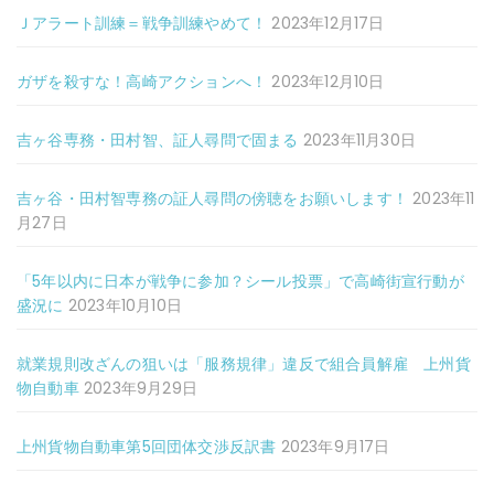
Ｊアラート訓練＝戦争訓練やめて！
2023年12月17日
ガザを殺すな！高崎アクションへ！
2023年12月10日
吉ヶ谷専務・田村智、証人尋問で固まる
2023年11月30日
吉ヶ谷・田村智専務の証人尋問の傍聴をお願いします！
2023年11
月27日
「5年以内に日本が戦争に参加？シール投票」で高崎街宣行動が
盛況に
2023年10月10日
就業規則改ざんの狙いは「服務規律」違反で組合員解雇 上州貨
物自動車
2023年9月29日
上州貨物自動車第5回団体交渉反訳書
2023年9月17日