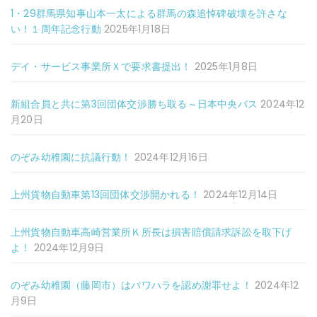
1・29群馬県知事山本一太による群馬の森追悼碑破壊を許さな
い！１周年記念行動
2025年1月18日
デイ・サービス事業所Ｘで要求書提出！
2025年1月8日
新組合員と共に第3回団体交渉勝ち取る～日本中央バス
2024年12
月20日
のぞみ幼稚園に抗議行動！
2024年12月16日
上州貨物自動車第13回団体交渉開かれる！
2024年12月14日
上州貨物自動車高崎営業所Ｋ所長は損害賠償請求訴訟を取下げ
よ！
2024年12月9日
のぞみ幼稚園（藤岡市）はパワハラを認め謝罪せよ！
2024年12
月9日