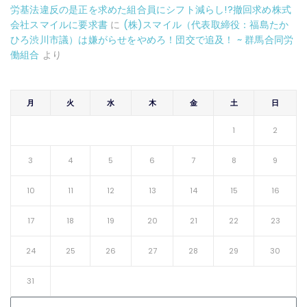
労基法違反の是正を求めた組合員にシフト減らし!?撤回求め株式
会社スマイルに要求書
に
(株)スマイル（代表取締役：福島たか
ひろ渋川市議）は嫌がらせをやめろ！団交で追及！ ~ 群馬合同労
働組合
より
月
火
水
木
金
土
日
1
2
3
4
5
6
7
8
9
10
11
12
13
14
15
16
17
18
19
20
21
22
23
24
25
26
27
28
29
30
31