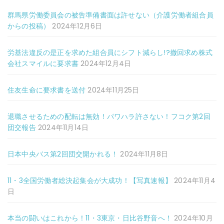
群馬県労働委員会の被告準備書面は許せない（介護労働者組合員
からの投稿）
2024年12月6日
労基法違反の是正を求めた組合員にシフト減らし!?撤回求め株式
会社スマイルに要求書
2024年12月4日
住友生命に要求書を送付
2024年11月25日
退職させるための配転は無効！パワハラ許さない！フコク第2回
団交報告
2024年11月14日
日本中央バス第2回団交開かれる！
2024年11月8日
11・3全国労働者総決起集会が大成功！【写真速報】
2024年11月4
日
本当の闘いはこれから！11・3東京・日比谷野音へ！
2024年10月