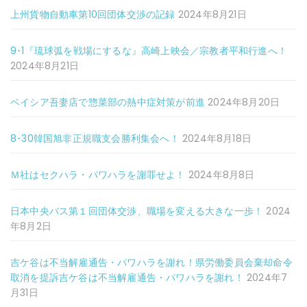
上州貨物自動車第10回団体交渉の記録
2024年8月21日
9･1『琉球弧を戦場にするな』高崎上映会／宗教者平和行進へ！
2024年8月21日
ベイシア吾妻店で惣菜部の熱中症対策が前進
2024年8月20日
8･30韓国旭非正規職支会勝利集会へ！
2024年8月18日
Ｍ社はセクハラ・パワハラを謝罪せよ！
2024年8月8日
日本中央バス第１回団体交渉、職場を変える大きな一歩！
2024
年8月2日
吉ケ谷は不当解雇通告・パワハラを謝れ！県労働委員会棄却命令
取消を提訴吉ケ谷は不当解雇通告・パワハラを謝れ！
2024年7
月31日