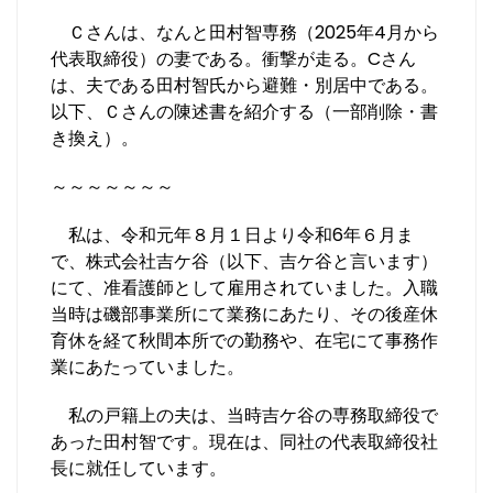
o
o
Ｃさんは、なんと田村智専務（2025年4月から
代表取締役）の妻である。衝撃が走る。Cさん
k
は、夫である田村智氏から避難・別居中である。
以下、Ｃさんの陳述書を紹介する（一部削除・書
き換え）。
～～～～～～～
私は、令和元年８月１日より令和6年６月ま
で、株式会社吉ケ谷（以下、吉ケ谷と言います）
にて、准看護師として雇用されていました。入職
当時は磯部事業所にて業務にあたり、その後産休
育休を経て秋間本所での勤務や、在宅にて事務作
業にあたっていました。
私の戸籍上の夫は、当時吉ケ谷の専務取締役で
あった田村智です。現在は、同社の代表取締役社
長に就任しています。