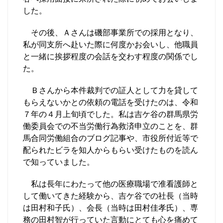
した。
その後、Ａさんは磯部事業所での採用となり、
私が同支所へ赴いた際に何度かお会いし、他職員
と一緒に挨拶程度の会話を交わす程度の関係でし
た。
Ｂさんから本件裁判での証人として力を貸して
もらえないかとの依頼の電話を受けたのは、令和
７年の４月上旬頃でした。私は吉ケ谷の群馬県労
働委員会での不当労働行為救済申立のことを、群
馬合同労働組合のブログ記事や、市役所付近等で
配られたビラを知人からもらい受けたものを読ん
で知っていました。
私は長年にわたって他の医療職場で准看護師と
して働いてきた経験から、吉ケ谷での社長（当時
は田村和子氏）、会長（当時は田村佳孝氏）、専
務の田村智が行っていた言動にとても心を痛めて