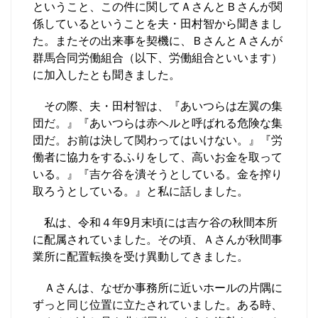
ということ、この件に関してＡさんとＢさんが関
係しているということを夫・田村智から聞きまし
た。またその出来事を契機に、ＢさんとＡさんが
群馬合同労働組合（以下、労働組合といいます）
に加入したとも聞きました。
その際、夫・田村智は、『あいつらは左翼の集
団だ。』『あいつらは赤ヘルと呼ばれる危険な集
団だ。お前は決して関わってはいけない。』『労
働者に協力をするふりをして、高いお金を取って
いる。』『吉ケ谷を潰そうとしている。金を搾り
取ろうとしている。』と私に話しました。
私は、令和４年9月末頃には吉ケ谷の秋間本所
に配属されていました。その頃、Ａさんが秋間事
業所に配置転換を受け異動してきました。
Ａさんは、なぜか事務所に近いホールの片隅に
ずっと同じ位置に立たされていました。ある時、