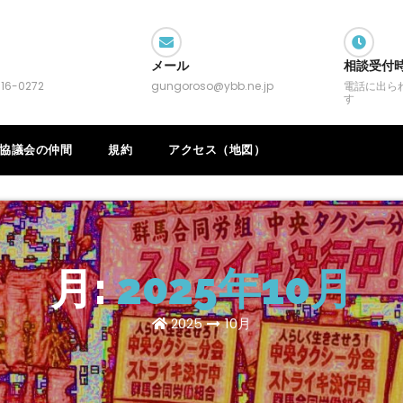
メール
相談受付
16-0272
gungoroso@ybb.ne.jp
電話に出ら
す
協議会の仲間
規約
アクセス（地図）
月:
2025年10月
2025
10月