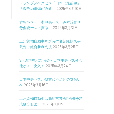
トランプ／ヘグセス「日本は最前線」
「戦争の準備が必要」
2025年4月10日
群馬バス・日本中央バス・鈴木治作３
分会統一スト貫徹！
2025年3月31日
上州貨物自動車Ｋ所長の名誉毀損民事
裁判で組合勝利判決
2025年3月25日
3・31群馬バス分会・日本中央バス分会
他がスト突入！
2025年3月24日
日本中央バスが残業代不足分の支払い
へ
2025年3月16日
上州貨物自動車は高崎営業所K所長を懲
戒処分せよ！
2025年3月15日