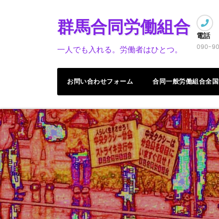
Skip
to
群馬合同労働組合
content
電話
090-90
一人でも入れる。労働者はひとつ。
お問い合わせフォーム
合同一般労働組合全国