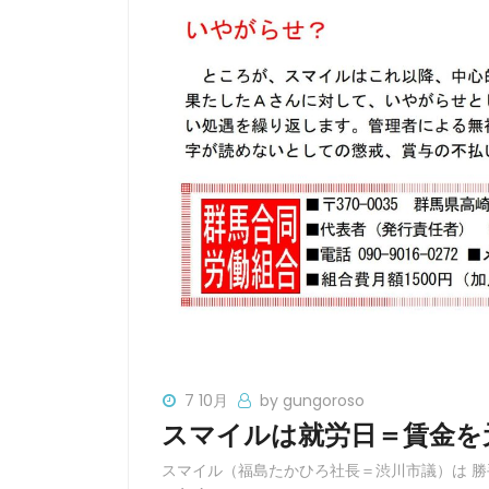
7 10月
by gungoroso
スマイルは就労日＝賃金を
スマイル（福島たかひろ社長＝渋川市議）は 勝