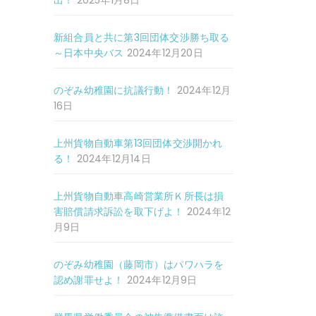
出！
2025年1月8日
新組合員と共に第3回団体交渉勝ち取る
～日本中央バス
2024年12月20日
のぞみ幼稚園に抗議行動！
2024年12月
16日
上州貨物自動車第13回団体交渉開かれ
る！
2024年12月14日
上州貨物自動車高崎営業所Ｋ所長は損
害賠償請求訴訟を取下げよ！
2024年12
月9日
のぞみ幼稚園（藤岡市）はパワハラを
認め謝罪せよ！
2024年12月9日