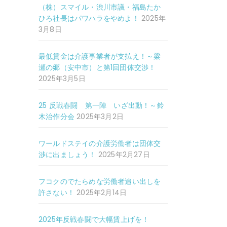
（株）スマイル・渋川市議・福島たか
ひろ社長はパワハラをやめよ！
2025年
3月8日
最低賃金は介護事業者が支払え！～梁
瀬の郷（安中市）と第1回団体交渉！
2025年3月5日
25 反戦春闘 第一陣 いざ出動！～鈴
木治作分会
2025年3月2日
ワールドステイの介護労働者は団体交
渉に出ましょう！
2025年2月27日
フコクのでたらめな労働者追い出しを
許さない！
2025年2月14日
2025年反戦春闘で大幅賃上げを！