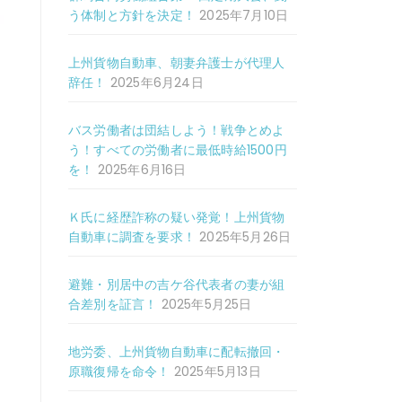
う体制と方針を決定！
2025年7月10日
上州貨物自動車、朝妻弁護士が代理人
辞任！
2025年6月24日
バス労働者は団結しよう！戦争とめよ
う！すべての労働者に最低時給1500円
を！
2025年6月16日
Ｋ氏に経歴詐称の疑い発覚！上州貨物
自動車に調査を要求！
2025年5月26日
避難・別居中の吉ケ谷代表者の妻が組
合差別を証言！
2025年5月25日
地労委、上州貨物自動車に配転撤回・
原職復帰を命令！
2025年5月13日