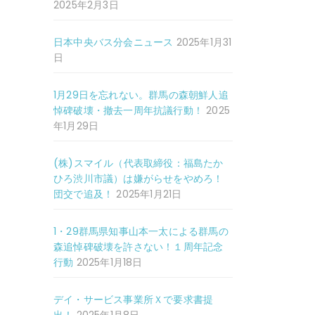
2025年2月3日
日本中央バス分会ニュース
2025年1月31
日
1月29日を忘れない。群馬の森朝鮮人追
悼碑破壊・撤去一周年抗議行動！
2025
年1月29日
(株)スマイル（代表取締役：福島たか
ひろ渋川市議）は嫌がらせをやめろ！
団交で追及！
2025年1月21日
1・29群馬県知事山本一太による群馬の
森追悼碑破壊を許さない！１周年記念
行動
2025年1月18日
デイ・サービス事業所Ｘで要求書提