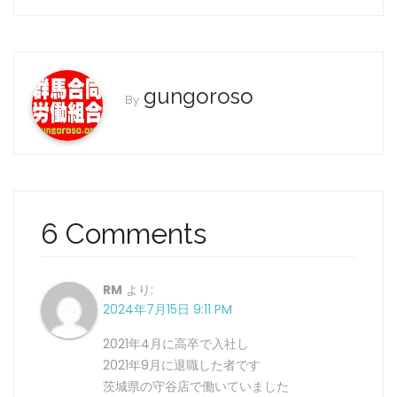
c
itt
ai
e
er
l
b
o
gungoroso
By
o
k
6 Comments
RM
より:
2024年7月15日 9:11 PM
2021年4月に高卒で入社し
2021年9月に退職した者です
茨城県の守谷店で働いていました