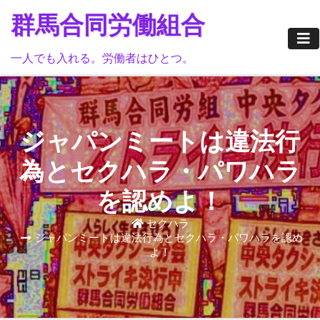
Skip
群馬合同労働組合
to
content
一人でも入れる。労働者はひとつ。
ジャパンミートは違法行
為とセクハラ・パワハラ
を認めよ！
セクハラ
ジャパンミートは違法行為とセクハラ・パワハラを認め
よ！