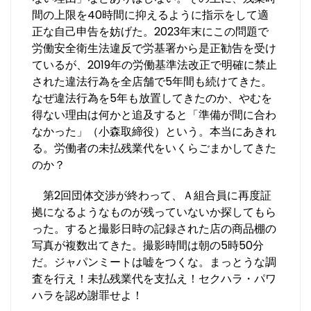
間の上限を40時間に抑えるように指示をして適
正な自己申告を妨げた。2023年末にこの問題で
労働安全衛生法違反で労基署から是正勧告を受け
ているが、2019年の労働基準法改正で明確に禁止
された違法行為を全店舗で5年間も続けてきた。
なぜ違法行為を5年も放置してきたのか、やむを
得ない理由は何かと追及すると「準備が間に合わ
なかった」（小森取締役）という。本当にあきれ
る。労働者の未払残業代をいくらごまかしてきた
のか？
第2回団体交渉が終わって、Ａ組合員に再度証
拠になるようなものが残っていないか探してもら
った。すると撮影日時の記録された店の商品棚の
写真が複数出てきた。撮影時間は朝の5時50分
だ。ジャパンミートは嘘をつくな。まっとうな調
査を行え！未払残業代を支払え！セクハラ・パワ
ハラを認め謝罪せよ！