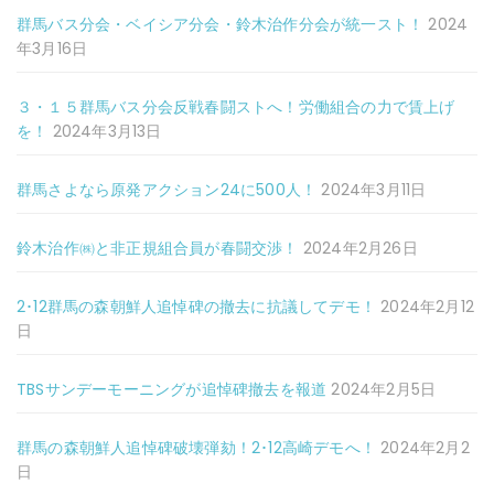
群馬バス分会・ベイシア分会・鈴木治作分会が統一スト！
2024
年3月16日
３・１５群馬バス分会反戦春闘ストへ！労働組合の力で賃上げ
を！
2024年3月13日
群馬さよなら原発アクション24に500人！
2024年3月11日
鈴木治作㈱と非正規組合員が春闘交渉！
2024年2月26日
2･12群馬の森朝鮮人追悼碑の撤去に抗議してデモ！
2024年2月12
日
TBSサンデーモーニングが追悼碑撤去を報道
2024年2月5日
群馬の森朝鮮人追悼碑破壊弾劾！2･12高崎デモへ！
2024年2月2
日