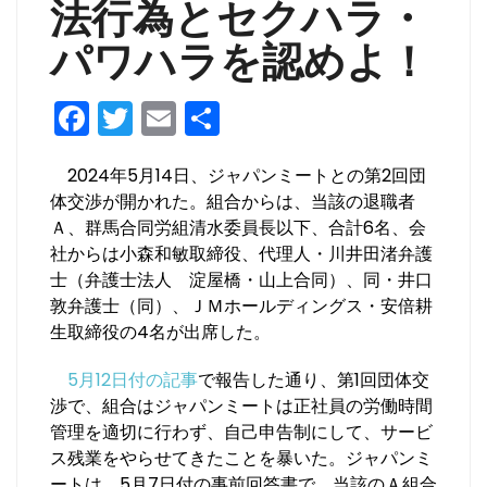
法行為とセクハラ・
パワハラを認めよ！
F
T
E
共
a
w
m
有
2024年5月14日、ジャパンミートとの第2回団
c
itt
ai
体交渉が開かれた。組合からは、当該の退職者
e
er
l
Ａ、群馬合同労組清水委員長以下、合計6名、会
b
社からは小森和敏取締役、代理人・川井田渚弁護
士（弁護士法人 淀屋橋・山上合同）、同・井口
o
敦弁護士（同）、ＪＭホールディングス・安倍耕
o
生取締役の4名が出席した。
k
5月12日付の記事
で報告した通り、第1回団体交
渉で、組合はジャパンミートは正社員の労働時間
管理を適切に行わず、自己申告制にして、サービ
ス残業をやらせてきたことを暴いた。ジャパンミ
ートは、5月7日付の事前回答書で、当該のＡ組合