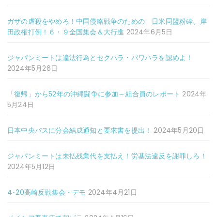
ガザの虐殺をやめろ！中国侵略戦争のための 日米同盟粉砕、岸
田政権打倒！６・９全国集会＆大行進
2024年6月5日
ジャパンミートは違法行為とセクハラ・パワハラを認めよ！
2024年5月26日
「復帰」から52年の沖縄闘争に参加～組合員のレポート
2024年
5月24日
日本中央バスに分会結成通知と要求書を提出！
2024年5月20日
ジャパンミートは未払残業代を支払え！労基法違反を謝罪しろ！
2024年5月12日
4･20高崎反戦集会・デモ
2024年4月21日