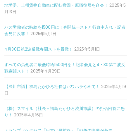
地労委、上州貨物自動車に配転撤回・原職復帰を命令！
2025年5
月13日
バス労働者の時給を1500円に！春闘統一ストと行政申入れ・記者
会見に反響！
2025年5月1日
4月30日第2波反戦春闘ストを貫徹！
2025年5月1日
すべての労働者に最低時給1500円を！記者会見と4・30第二波反
戦春闘スト！
2025年4月29日
【渋川市議】福島たかひろ社長はパワハラやめて！
2025年4月19
日
（株）スマイル（社長＝福島たかひろ渋川市議）の拒否回答に怒
り！
2025年4月16日
トランプ／ヘグセス「日本は最前線」「戦争の準備が必要」