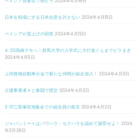
ベイシア吾妻店で朝ビラ
2024年4月16日
日本を戦場にする日米合意を許さない
2024年4月15日
ベイシアが賃上げの回答
2024年4月12日
4･20高崎デモへ！群馬大学の入学式に大行進ぐんまでビラまき
2024年4月5日
上州貨物自動車分会で新たな仲間が組合加入！
2024年4月3日
介護事業者Ａと春闘で団交
2024年4月2日
3･31三里塚現地集会での組合員の発言
2024年4月2日
ジャパンミートはパワハラ・セクハラを認めて謝罪せよ！
2024
年3月26日