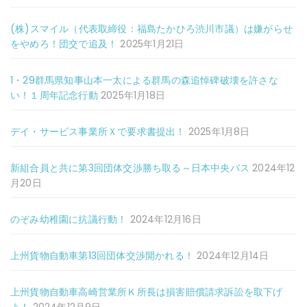
(株)スマイル（代表取締役：福島たかひろ渋川市議）は嫌がらせ
をやめろ！団交で追及！
2025年1月21日
1・29群馬県知事山本一太による群馬の森追悼碑破壊を許さな
い！１周年記念行動
2025年1月18日
デイ・サービス事業所Ｘで要求書提出！
2025年1月8日
新組合員と共に第3回団体交渉勝ち取る～日本中央バス
2024年12
月20日
のぞみ幼稚園に抗議行動！
2024年12月16日
上州貨物自動車第13回団体交渉開かれる！
2024年12月14日
上州貨物自動車高崎営業所Ｋ所長は損害賠償請求訴訟を取下げ