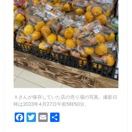
Ａさんが保存していた店の売り場の写真。撮影日
時は2023年4月27日午前5時50分。
F
T
E
共
a
w
m
有