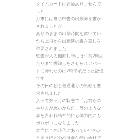
タイムカードは勿論ありませんで
した
月末には自己申告の出勤簿を書か
されましたが
ありのままの出勤時間を書いてい
たら上司から出勤簿の書き直しを
強要されました
監査が入る棚卸し時には午前2時あ
たりまで棚卸しをさせられアパー
トに帰れたのは2時半頃だった記憶
です
その日の朝も普通通りの出勤を要
求されました
入って数ヶ月の状態で「お前らの
やり方が悪いからだ」等のような
事を言われ精神的にも体力的にも
ボロボロになりました
本当にこの時代にあっていいのか
と思うほどの不健全な酷い会社で