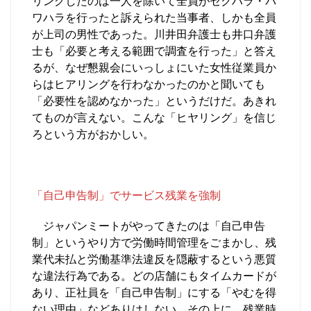
リングしたのは一人を除いて全員がセクハラ・パ
ワハラを行ったと訴えられた当事者、しかも全員
が上司の男性であった。川井田弁護士も井口弁護
士も「必要と考える範囲で調査を行った」と答え
るが、なぜ懇親会にいっしょにいた女性従業員か
らはヒアリングを行わなかったのかと聞いても
「必要性を認めなかった」というだけだ。あきれ
てものが言えない。こんな「ヒヤリング」を信じ
ろという方がおかしい。
「自己申告制」でサービス残業を強制
ジャパンミートがやってきたのは「自己申告
制」というやり方で労働時間管理をごまかし、残
業代未払と労働基準法違反を隠蔽するという悪質
な違法行為である。どの店舗にもタイムカードが
あり、正社員を「自己申告制」にする「やむを得
ない理由」などありはしない。その上に、残業時