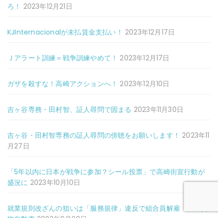
ろ！
2023年12月21日
KJInternacionalが未払賃金支払い！
2023年12月17日
Ｊアラート訓練＝戦争訓練やめて！
2023年12月17日
ガザを殺すな！高崎アクションへ！
2023年12月10日
吉ヶ谷専務・田村智、証人尋問で固まる
2023年11月30日
吉ヶ谷・田村智専務の証人尋問の傍聴をお願いします！
2023年11
月27日
「5年以内に日本が戦争に参加？シール投票」で高崎街宣行動が
盛況に
2023年10月10日
就業規則改ざんの狙いは「服務規律」違反で組合員解雇 上州貨