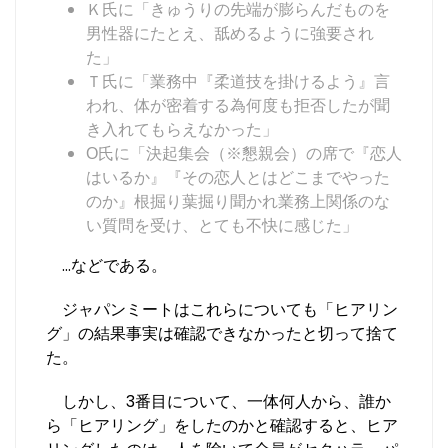
Ｋ氏に「きゅうりの先端が膨らんだものを
男性器にたとえ、舐めるように強要され
た」
Ｔ氏に「業務中『柔道技を掛けるよう』言
われ、体が密着する為何度も拒否したが聞
き入れてもらえなかった」
О氏に「決起集会（※懇親会）の席で『恋人
はいるか』『その恋人とはどこまでやった
のか』根掘り葉掘り聞かれ業務上関係のな
い質問を受け、とても不快に感じた」
…などである。
ジャパンミートはこれらについても「ヒアリン
グ」の結果事実は確認できなかったと切って捨て
た。
しかし、3番目について、一体何人から、誰か
ら「ヒアリング」をしたのかと確認すると、ヒア