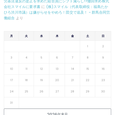
労基法違反の是正を求めた組合員にシフト減らし!?撤回求め株式
会社スマイルに要求書
に
(株)スマイル（代表取締役：福島たか
ひろ渋川市議）は嫌がらせをやめろ！団交で追及！ ~ 群馬合同労
働組合
より
月
火
水
木
金
土
日
1
2
3
4
5
6
7
8
9
10
11
12
13
14
15
16
17
18
19
20
21
22
23
24
25
26
27
28
29
30
31
2026年8月