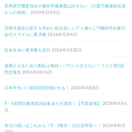
群馬県労働委員会の被告準備書面は許せない（介護労働者組合員
からの投稿）
2024年12月6日
労基法違反の是正を求めた組合員にシフト減らし!?撤回求め株式
会社スマイルに要求書
2024年12月4日
住友生命に要求書を送付
2024年11月25日
退職させるための配転は無効！パワハラ許さない！フコク第2回
団交報告
2024年11月14日
日本中央バス第2回団交開かれる！
2024年11月8日
11・3全国労働者総決起集会が大成功！【写真速報】
2024年11月4
日
本当の闘いはこれから！11・3東京・日比谷野音へ！
2024年10月