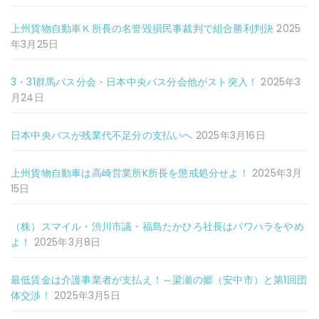
上州貨物自動車Ｋ所長の名誉毀損民事裁判で組合勝利判決
2025
年3月25日
3・31群馬バス分会・日本中央バス分会他がスト突入！
2025年3
月24日
日本中央バスが残業代不足分の支払いへ
2025年3月16日
上州貨物自動車は高崎営業所K所長を懲戒処分せよ！
2025年3月
15日
（株）スマイル・渋川市議・福島たかひろ社長はパワハラをやめ
よ！
2025年3月8日
最低賃金は介護事業者が支払え！～梁瀬の郷（安中市）と第1回団
体交渉！
2025年3月5日