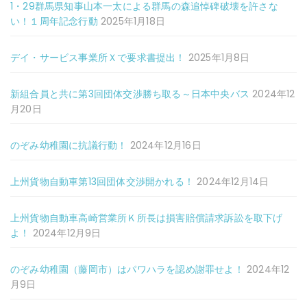
1・29群馬県知事山本一太による群馬の森追悼碑破壊を許さな
い！１周年記念行動
2025年1月18日
デイ・サービス事業所Ｘで要求書提出！
2025年1月8日
新組合員と共に第3回団体交渉勝ち取る～日本中央バス
2024年12
月20日
のぞみ幼稚園に抗議行動！
2024年12月16日
上州貨物自動車第13回団体交渉開かれる！
2024年12月14日
上州貨物自動車高崎営業所Ｋ所長は損害賠償請求訴訟を取下げ
よ！
2024年12月9日
のぞみ幼稚園（藤岡市）はパワハラを認め謝罪せよ！
2024年12
月9日