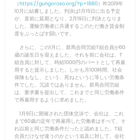
（
https://gungoroso.org/?p=1880
）昨2019年
10月に結審しました。判決は1月15日に出る予定
が、直前に延期となり、2月19日に判決となりま
した。運輸労働者に共通するこのただ働き賃金制
度をぶっとばす闘いです。
さらに、この1月に、群馬合同労組T組合員が60
歳の誕生日を迎えました。それを前に会社は、T
組合員に対して、時給1000円のパートとして再雇
用すると提示しました。しかも月100時間、社会
保険もなし、という、死ねというに等しい労働条
件でした。冗談ではありません。群馬合同労組
は、要求書を提出して、これまでと同じ労働条件
で再雇用するように求めました。
1月9日に開催された団体交渉で、会社は、これ
まで60歳の定年で再雇用した労働者はすべて、そ
れ以前と同じ労働条件だったと認めました。T組
合員だけなぜ違うのかという追及に対して、会社