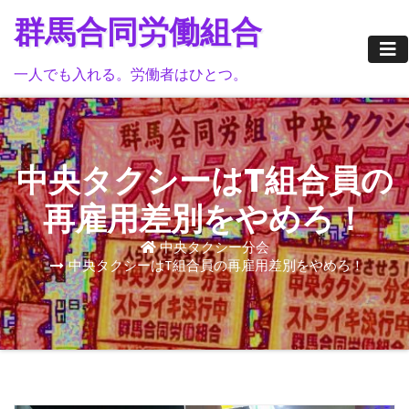
Skip
群馬合同労働組合
to
content
一人でも入れる。労働者はひとつ。
中央タクシーはT組合員の
再雇用差別をやめろ！
中央タクシー分会
中央タクシーはT組合員の再雇用差別をやめろ！