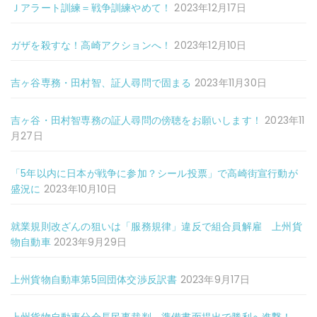
Ｊアラート訓練＝戦争訓練やめて！
2023年12月17日
ガザを殺すな！高崎アクションへ！
2023年12月10日
吉ヶ谷専務・田村智、証人尋問で固まる
2023年11月30日
吉ヶ谷・田村智専務の証人尋問の傍聴をお願いします！
2023年11
月27日
「5年以内に日本が戦争に参加？シール投票」で高崎街宣行動が
盛況に
2023年10月10日
就業規則改ざんの狙いは「服務規律」違反で組合員解雇 上州貨
物自動車
2023年9月29日
上州貨物自動車第5回団体交渉反訳書
2023年9月17日