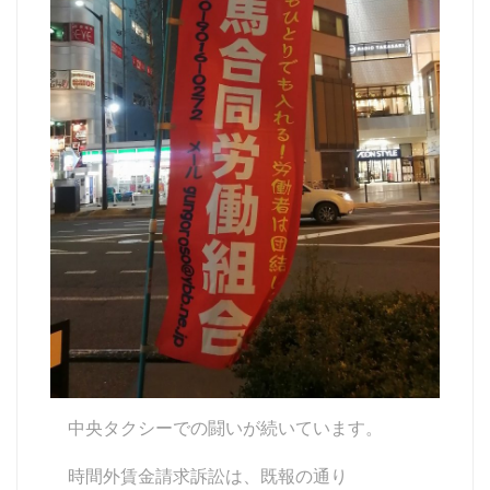
o
o
k
中央タクシーでの闘いが続いています。
時間外賃金請求訴訟は、既報の通り