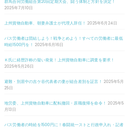
群馬合同労働組合第20回定期大会、闘う体制と方針を決定！
2025年7月10日
上州貨物自動車、朝妻弁護士が代理人辞任！
2025年6月24日
バス労働者は団結しよう！戦争とめよう！すべての労働者に最低
時給1500円を！
2025年6月16日
Ｋ氏に経歴詐称の疑い発覚！上州貨物自動車に調査を要求！
2025年5月26日
避難・別居中の吉ケ谷代表者の妻が組合差別を証言！
2025年5月
25日
地労委、上州貨物自動車に配転撤回・原職復帰を命令！
2025年5
月13日
バス労働者の時給を1500円に！春闘統一ストと行政申入れ・記者