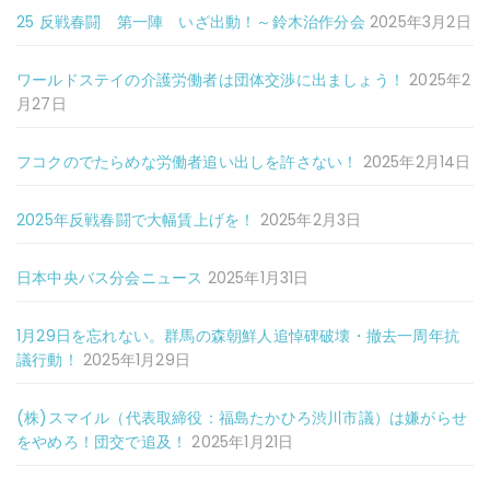
25 反戦春闘 第一陣 いざ出動！～鈴木治作分会
2025年3月2日
ワールドステイの介護労働者は団体交渉に出ましょう！
2025年2
月27日
フコクのでたらめな労働者追い出しを許さない！
2025年2月14日
2025年反戦春闘で大幅賃上げを！
2025年2月3日
日本中央バス分会ニュース
2025年1月31日
1月29日を忘れない。群馬の森朝鮮人追悼碑破壊・撤去一周年抗
議行動！
2025年1月29日
(株)スマイル（代表取締役：福島たかひろ渋川市議）は嫌がらせ
をやめろ！団交で追及！
2025年1月21日