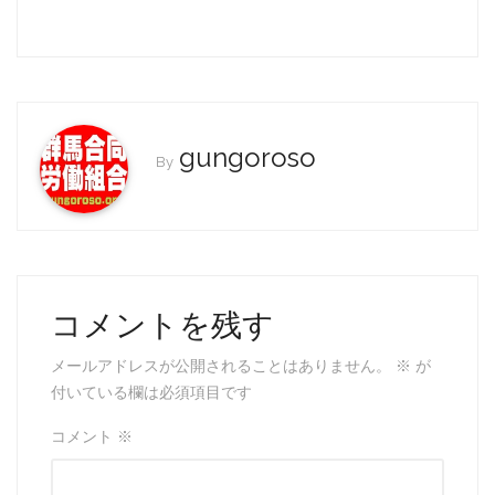
a
w
m
有
c
itt
ai
e
er
l
b
o
gungoroso
By
o
k
コメントを残す
メールアドレスが公開されることはありません。
※
が
付いている欄は必須項目です
コメント
※