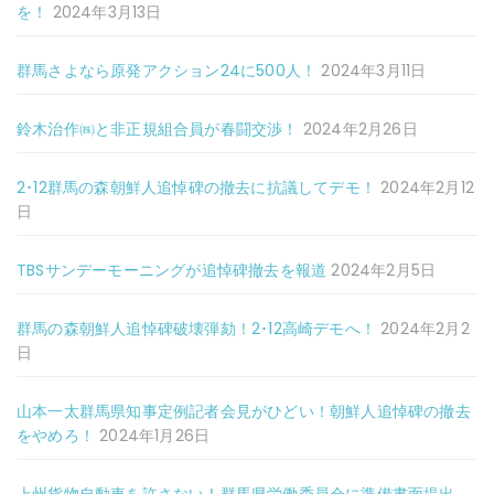
を！
2024年3月13日
群馬さよなら原発アクション24に500人！
2024年3月11日
鈴木治作㈱と非正規組合員が春闘交渉！
2024年2月26日
2･12群馬の森朝鮮人追悼碑の撤去に抗議してデモ！
2024年2月12
日
TBSサンデーモーニングが追悼碑撤去を報道
2024年2月5日
群馬の森朝鮮人追悼碑破壊弾劾！2･12高崎デモへ！
2024年2月2
日
山本一太群馬県知事定例記者会見がひどい！朝鮮人追悼碑の撤去
をやめろ！
2024年1月26日