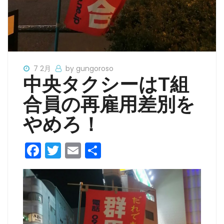
7 2月
by gungoroso
中央タクシーはT組
合員の再雇用差別を
やめろ！
F
T
E
共
a
w
m
有
c
itt
ai
e
er
l
b