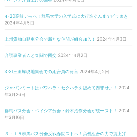
ベイシアが賃上げの回答
2024年4月12日
4･20高崎デモへ！群馬大学の入学式に大行進ぐんまでビラまき
2024年4月5日
上州貨物自動車分会で新たな仲間が組合加入！
2024年4月3日
介護事業者Ａと春闘で団交
2024年4月2日
3･31三里塚現地集会での組合員の発言
2024年4月2日
ジャパンミートはパワハラ・セクハラを認めて謝罪せよ！
2024
年3月26日
群馬バス分会・ベイシア分会・鈴木治作分会が統一スト！
2024
年3月16日
３・１５群馬バス分会反戦春闘ストへ！労働組合の力で賃上げ