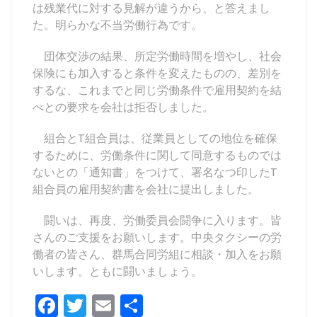
は残業代に対する見解が違うから、と答えまし
た。明らかな不当労働行為です。
団体交渉の結果、所定労働時間を増やし、社会
保険にも加入すると条件を変えたものの、差別を
するな、これまでと同じ労働条件で雇用契約を結
べとの要求を会社は拒否しました。
組合とT組合員は、従業員としての地位を確保
するために、労働条件に関して同意するものでは
ないとの「通知書」をつけて、署名なつ印したT
組合員の雇用契約書を会社に提出しました。
闘いは、再度、労働委員会闘争に入ります。皆
さんのご支援をお願いします。中央タクシーの労
働者の皆さん、群馬合同労組に相談・加入をお願
いします。ともに闘いましょう。
F
T
E
共