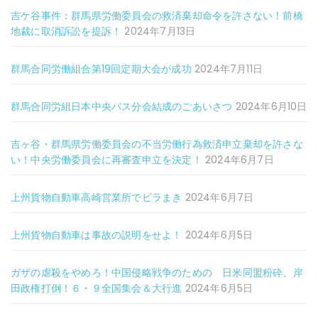
吉ケ谷事件：群馬県労働委員会の救済棄却命令を許さない！前橋
地裁に取消訴訟を提訴！
2024年7月13日
群馬合同労働組合第19回定期大会が成功
2024年7月11日
群馬合同労組日本中央バス分会結成のごあいさつ
2024年6月10日
吉ヶ谷・群馬県労働委員会の不当労働行為救済申立棄却を許さな
い！中央労働委員会に再審査申立を決定！
2024年6月7日
上州貨物自動車高崎営業所でビラまき
2024年6月7日
上州貨物自動車は事故の説明をせよ！
2024年6月5日
ガザの虐殺をやめろ！中国侵略戦争のための 日米同盟粉砕、岸
田政権打倒！６・９全国集会＆大行進
2024年6月5日