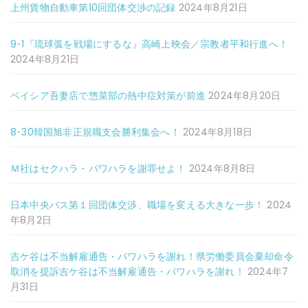
上州貨物自動車第10回団体交渉の記録
2024年8月21日
9･1『琉球弧を戦場にするな』高崎上映会／宗教者平和行進へ！
2024年8月21日
ベイシア吾妻店で惣菜部の熱中症対策が前進
2024年8月20日
8･30韓国旭非正規職支会勝利集会へ！
2024年8月18日
Ｍ社はセクハラ・パワハラを謝罪せよ！
2024年8月8日
日本中央バス第１回団体交渉、職場を変える大きな一歩！
2024
年8月2日
吉ケ谷は不当解雇通告・パワハラを謝れ！県労働委員会棄却命令
取消を提訴吉ケ谷は不当解雇通告・パワハラを謝れ！
2024年7
月31日