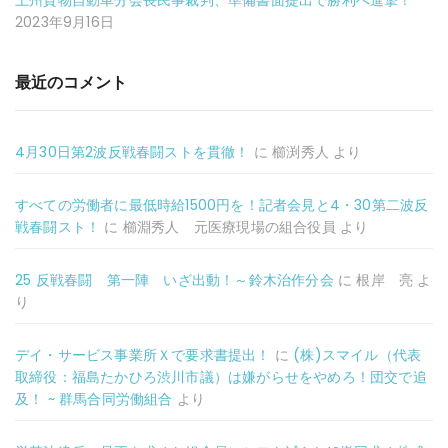
上州貨物自動車分会長民事裁判、準備書面提出で勝利へ進撃！
2023年9月16日
最近のコメント
4月30日第2波反戦春闘ストを貫徹！
に
櫛渕秀人
より
すべての労働者に最低時給1500円を！記者会見と4・30第二波反
戦春闘スト！
に
櫛淵秀人 元医療現場の組合役員
より
25 反戦春闘 第一陣 いざ出動！～鈴木治作分会
に
根岸 亮
よ
り
デイ・サービス事業所Ｘで要求書提出！
に
(株)スマイル（代表
取締役：福島たかひろ渋川市議）は嫌がらせをやめろ！団交で追
及！ ~ 群馬合同労働組合
より